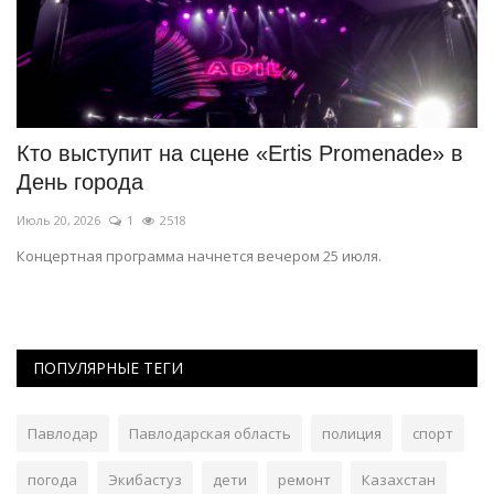
Кто выступит на сцене «Ertis Promenade» в
Н
День города
П
Июль 20, 2026
1
2518
Ию
Концертная программа начнется вечером 25 июля.
Ре
го
ПОПУЛЯРНЫЕ ТЕГИ
Павлодар
Павлодарская область
полиция
спорт
погода
Экибастуз
дети
ремонт
Казахстан