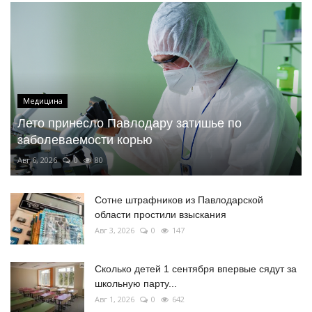
Медицина
Лето принесло Павлодару затишье по
заболеваемости корью
Авг 6, 2026
0
80
Сотне штрафников из Павлодарской
области простили взыскания
Авг 3, 2026
0
147
Сколько детей 1 сентября впервые сядут за
школьную парту...
Авг 1, 2026
0
642