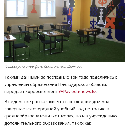
СПОРТ
Чек-лист
РАЗВЛЕЧЕНИЯ
OFFICIAL
Иллюстративное фото Константина Шелкова
Курултай
Такими данными за последние три года поделились в
Язык
управлении образования Павлодарской области,
передаёт корреспондент
@Pavlodarnews.kz
.
Қазақша
Русский
В ведомстве рассказали, что в последние дни мая
завершается очередной учебный год не только в
среднеобразовательных школах, но и в учреждениях
дополнительного образования, таких как