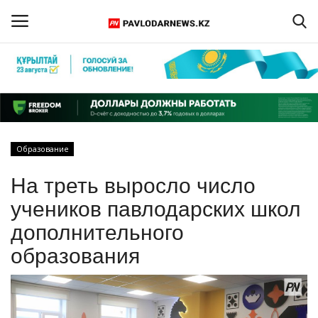
Войти
Регистрация
Главная
Образование
Обратная связь
На треть выросло число
ПАВЛОДАРСКАЯ ОБЛАСТЬ
учеников павлодарских школ
дополнительного
КАЗАХСТАН
образования
МИР
СПЕЦПРОЕКТЫ