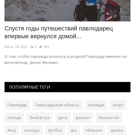
Спустя годы путешествий павлодарец
П
впервые вернулся домой...
с
Июль 14, 2026
0
326
Ап
О том, чтобы однажды въехать в родной Павлодар именно на
В 
велосипеде, Денис Желнин...
ПОПУЛЯРНЫЕ ТЕГИ
Павлодар
Павлодарская область
полиция
спорт
погода
Экибастуз
дети
ремонт
Казахстан
Аксу
конкурс
футбол
дчс
облачно
школа