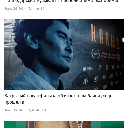
Павлодарские музыканты провели аниме-эксперимент
Февр 26, 2024
1
301
Закрытый показ фильма об известном баянаульце
прошел в...
Февр 10, 2023
0
764