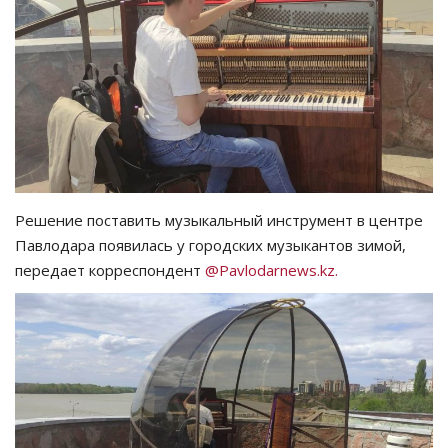
СПОРТ
Чек-лист
РАЗВЛЕЧЕНИЯ
OFFICIAL
Решение поставить музыкальный инструмент в центре
Курултай
Павлодара появилась у городских музыкантов зимой,
передает корреспондент
@Pavlodarnews.kz.
Язык
Қазақша
Русский