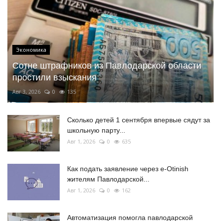
Экономика
Сотне штрафников из Павлодарской области
простили взыскания
Авг 3, 2026
0
135
Сколько детей 1 сентября впервые сядут за
школьную парту...
Авг 1, 2026
0
635
Как подать заявление через e-Otinish
жителям Павлодарской...
Авг 1, 2026
0
162
Автоматизация помогла павлодарской