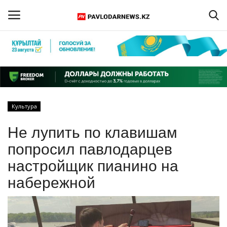
Войти
Регистрация
Главная
Культура
Обратная связь
Не лупить по клавишам
ПАВЛОДАРСКАЯ ОБЛАСТЬ
попросил павлодарцев
настройщик пианино на
КАЗАХСТАН
набережной
МИР
СПЕЦПРОЕКТЫ