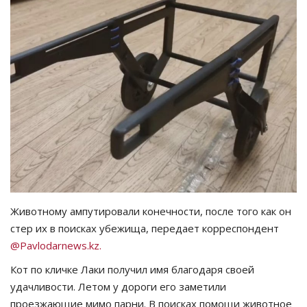
СПОРТ
Чек-лист
РАЗВЛЕЧЕНИЯ
OFFICIAL
Курултай
Язык
Животному ампутировали конечности, после того как он
Қазақша
Русский
стер их в поисках убежища, передает корреспондент
@Pavlodarnews.kz.
Кот по кличке Лаки получил имя благодаря своей
удачливости. Летом у дороги его заметили
проезжающие мимо парни. В поисках помощи животное