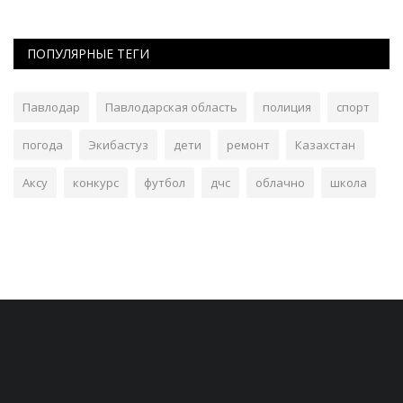
ПОПУЛЯРНЫЕ ТЕГИ
Павлодар
Павлодарская область
полиция
спорт
погода
Экибастуз
дети
ремонт
Казахстан
Аксу
конкурс
футбол
дчс
облачно
школа