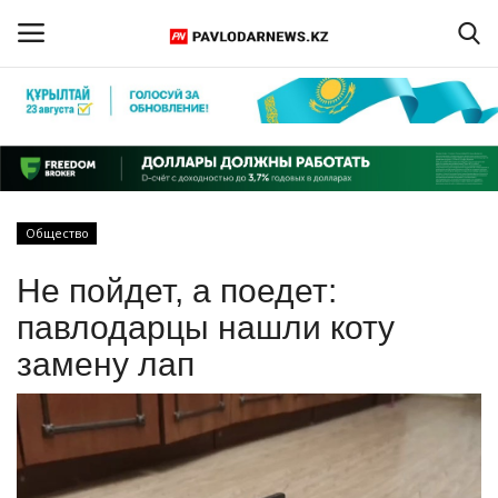
Войти
Регистрация
Главная
Общество
Обратная связь
Не пойдет, а поедет:
ПАВЛОДАРСКАЯ ОБЛАСТЬ
павлодарцы нашли коту
замену лап
КАЗАХСТАН
МИР
СПЕЦПРОЕКТЫ