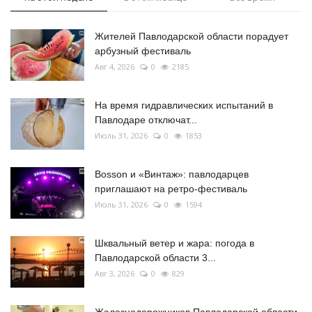
Жителей Павлодарской области порадует
арбузный фестиваль
Авг 4, 2026
0
2185
На время гидравлических испытаний в
Павлодаре отключат...
Июль 31, 2026
0
1853
Bosson и «Винтаж»: павлодарцев
приглашают на ретро-фестиваль
Июль 31, 2026
0
1594
Шквальный ветер и жара: погода в
Павлодарской области 3...
Авг 3, 2026
0
829
Железнодорожников Павлодарской области