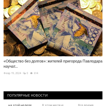
«Общество без долгов»: жителей пригорода Павлодара
научат...
Февр 19, 2024
0
614
ПОПУЛЯРНЫЕ НОВОСТИ
на этой неделе
В этом месяце
Все время