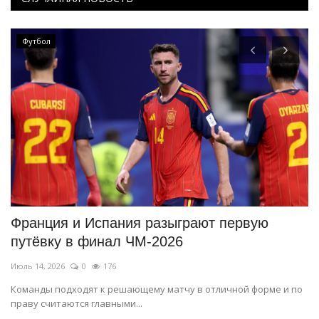
Футбол
ор
Франция и Испания разыграют первую
В
путёвку в финал ЧМ-2026
с
Июль 14, 2026
0
176
Ап
Команды подходят к решающему матчу в отличной форме и по
За
праву считаются главными...
па