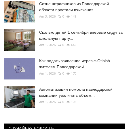
Сотне штрафников из Павлодарской
области простили взыскания
Авг 3, 2026
0
148
Сколько детей 1 сентября впервые сядут за
школьную парту...
Авг 1, 2026
0
642
Как подать заявление через e-Otinish
жителям Павлодарской...
Авг 1, 2026
0
170
Автоматизация помогла павлодарской
компании увеличить объем...
Авг 1, 2026
0
178
СЛУЧАЙНАЯ НОВОСТЬ