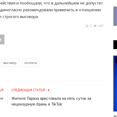
ействия и пообещали, что в дальнейшем не допустят
единогласно рекомендовали применить в отношении
 строгого выговора.
0
440
Медицина
выговор
коллеги
ЬЯ
СЛЕДУЮЩАЯ СТАТЬЯ
нт
Жителя Тараза арестовали на пять суток за
нецензурную брань в TikTok