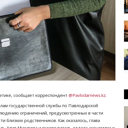
 этике, сообщает корреспондент
@Pavlodarnews.kz
.
елам государственной службы по Павлодарской
блюдению ограничений, предусмотренных в части
и близких родственников. Как оказалось, глава
оль Алия Мукурова и руководитель отдела экономики и