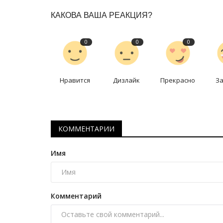
Павлодарские лесники спасли
КАКОВА ВАША РЕАКЦИЯ?
Май 2, 2026
0
1095
0
0
0
Нравится
Дизлайк
Прекрасно
З
КОММЕНТАРИИ
Имя
Комментарий