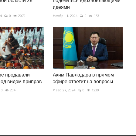
ой области 28
поделиться вдохновляющими
идеями
24
0
2072
Ноябрь 1, 2024
0
153
ре продавали
Аким Павлодара в прямом
под видом приправ
эфире ответит на вопросы
0
204
Февр 27, 2024
0
1239