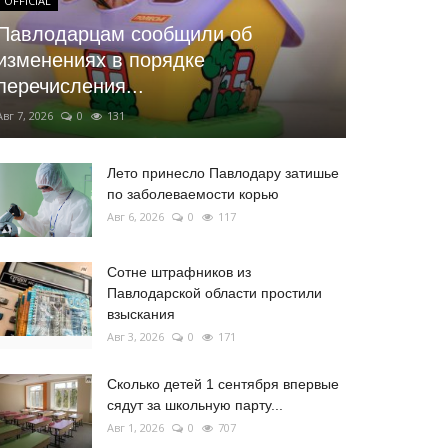
OFFICIAL
Павлодарцам сообщили об
изменениях в порядке
перечисления...
Авг 7, 2026
0
131
Лето принесло Павлодару затишье
по заболеваемости корью
Авг 6, 2026
0
117
Сотне штрафников из
Павлодарской области простили
взыскания
Авг 3, 2026
0
171
Сколько детей 1 сентября впервые
сядут за школьную парту...
Авг 1, 2026
0
707