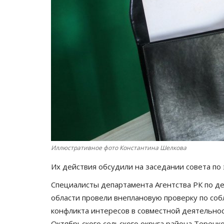
Иллюстративное фото Константина Шелкова
Их действия обсудили на заседании совета по
Специалисты департамента Агентства РК по д
области провели внеплановую проверку по со
конфликта интересов в совместной деятельност
Октябрьского сельского округа района Теренк