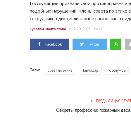
Госслужащие признали свои противоправные д
подобных нарушений. Члены совета по этике 
сотрудников дисциплинарное взыскание в виде
Май 29, 2025 - 14:47
Куралай Шаяхметова
Facebook
Twitter
Видео
Теги:
совет по этике
Павлодар
госслужба
ПРЕДЫДУЩАЯ СТАТ
Секреты профессии: пожарный деса