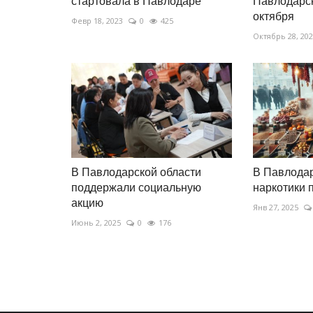
стартовала в Павлодаре
Павлодарск
октября
Февр 18, 2023
0
425
Октябрь 28, 20
В Павлодарской области
В Павлода
поддержали социальную
наркотики 
акцию
Янв 27, 2025
Июнь 2, 2025
0
176