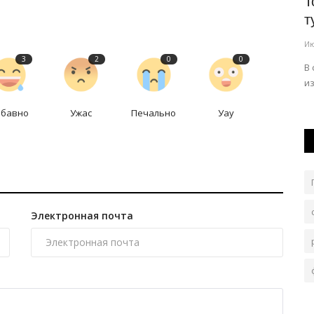
 бобра
Опасный водоём и крупное ДТП: как
Т
отработали медики павлодарской...
т
Авг 3, 2026
0
160
Ию
3
2
0
0
В минувшие выходные нагрузка на областную станцию
В
скорой помощи традиционно увеличилась.
из
абавно
Ужас
Печально
Уау
Электронная почта