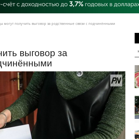
ы могут получить выговор за родственные связи с подчинёнными
ить выговор за
одчинёнными