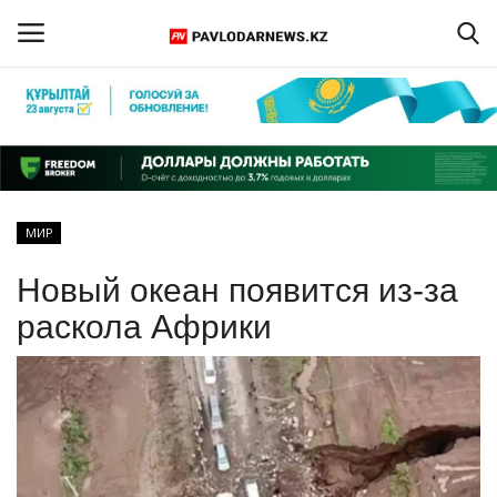
Войти
Регистрация
Главная
МИР
Обратная связь
Новый океан появится из-за
ПАВЛОДАРСКАЯ ОБЛАСТЬ
раскола Африки
КАЗАХСТАН
МИР
СПЕЦПРОЕКТЫ