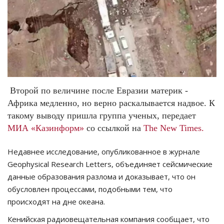
СПОРТ
Чек-лист
РАЗВЛЕЧЕНИЯ
Второй по величине после Евразии материк -
OFFICIAL
Африка медленно, но верно раскалывается надвое. К
такому выводу пришла группа ученых, передает
Курултай
МИА «Казинформ»
со ссылкой на
The New Times.
Язык
Недавнее исследование, опубликованное в журнале
Geophysical Research Letters, объединяет сейсмические
Қазақша
Русский
данные образования разлома и доказывает, что он
обусловлен процессами, подобными тем, что
происходят на дне океана.
Кенийская радиовещательная компания сообщает, что