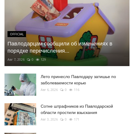
OFFICIAL
Павлодарцам сообщили об изменениях в
порядке перечисления...
Авг 7, 2026
0
129
Лето принесло Павлодару затишье по
заболеваемости корью
Авг 6, 2026
0
116
Сотне штрафников из Павлодарской
области простили взыскания
Авг 3, 2026
0
171