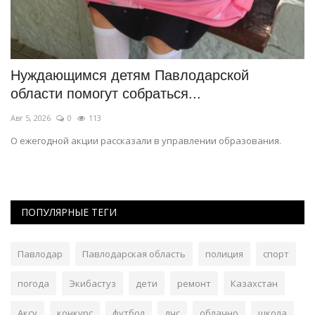
Нуждающимся детям Павлодарской
Э
области помогут собраться...
д
Авг 5, 2026
0
113
Ию
О ежегодной акции рассказали в управлении образования.
Пр
ПОПУЛЯРНЫЕ ТЕГИ
Павлодар
Павлодарская область
полиция
спорт
погода
Экибастуз
дети
ремонт
Казахстан
Аксу
конкурс
футбол
дчс
облачно
школа