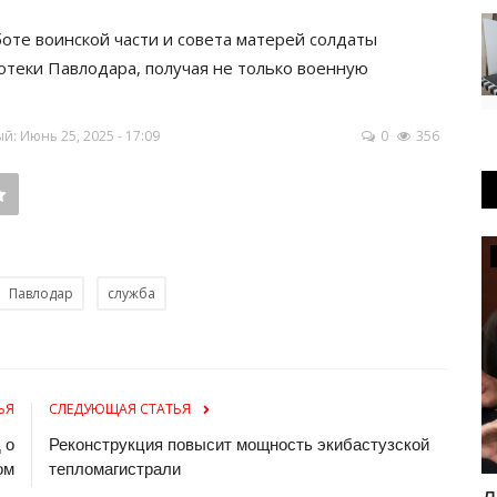
боте воинской части и совета матерей солдаты
отеки Павлодара, получая не только военную
: Июнь 25, 2025 - 17:09
0
356
МИР
Павлодар
служба
ЬЯ
СЛЕДУЮЩАЯ СТАТЬЯ
 о
Реконструкция повысит мощность экибастузской
ом
тепломагистрали