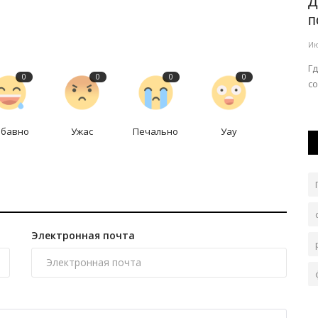
ти
В Германии организовали уникальный
Д
музыкальный марафон
п
Авг 4, 2026
0
65
Ию
Это событие, возможно, войдёт в Книгу рекордов
Г
0
0
0
0
Гиннесса как мировой рекорд.
со
абавно
Ужас
Печально
Уау
Электронная почта