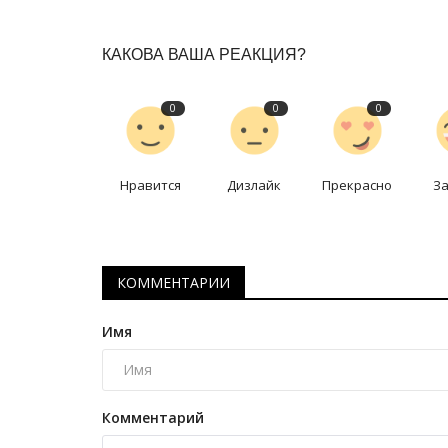
Павлодарские истории: новос
вековой давности
КАКОВА ВАША РЕАКЦИЯ?
Июнь 26, 2026
0
1156
О чем писали журналисты начала XX века.
0
0
0
Нравится
Дизлайк
Прекрасно
З
КОММЕНТАРИИ
Имя
Комментарий