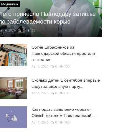
Медицина
Лето принесло Павлодару затишье
по заболеваемости корью
Авг 6, 2026
0
55
Сотне штрафников из
Павлодарской области простили
взыскания
Авг 3, 2026
0
135
Сколько детей 1 сентября впервые
сядут за школьную парту...
Авг 1, 2026
0
637
Как подать заявление через e-
Otinish жителям Павлодарской...
Авг 1, 2026
0
165