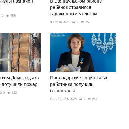
ккулы назначен
В Баянаульском районе
м
ребёнок отравился
заражённым молоком
0
786
Февр 8, 2024
0
259
ском Доме отдыха
Павлодарские социальные
о потушили пожар
работники получили
госнаграды
0
282
Октябрь 24, 2025
0
637