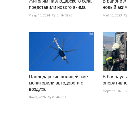
Жителям павлодарского села
В районе А
представили нового акима
новый аки
Февр 14, 2024
0
5986
Май 30, 2023
Павлодарские полицейские
В баянауль
мониторили автодороги с
оперативн
воздуха
Март 27, 2025
Янв 2, 2026
0
201