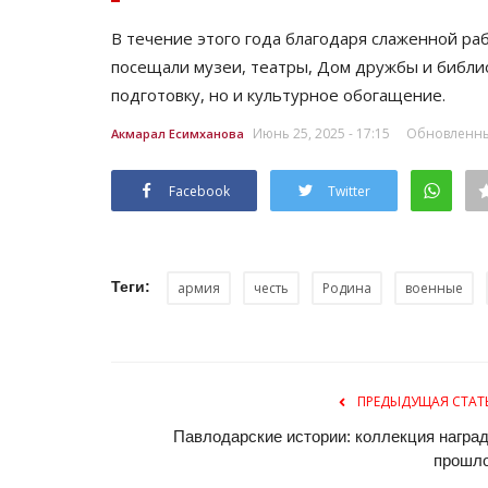
В течение этого года благодаря слаженной ра
посещали музеи, театры, Дом дружбы и библи
подготовку, но и культурное обогащение.
Июнь 25, 2025 - 17:15
Обновленный
Акмарал Есимханова
Facebook
Twitter
Павлодарские истории
Теги:
армия
честь
Родина
военные
ПРЕДЫДУЩАЯ СТАТ
Павлодарские истории: коллекция наград
прошл