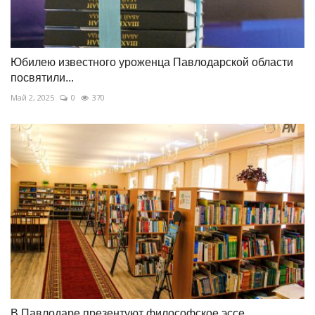
Юбилею известного уроженца Павлодарской области
посвятили...
Май 2, 2025
0
370
В Павлодаре презентуют философское эссе