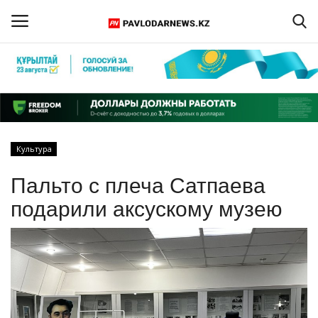
Войти
Регистрация
Главная
Культура
Обратная связь
Пальто с плеча Сатпаева
ПАВЛОДАРСКАЯ ОБЛАСТЬ
подарили аксускому музею
КАЗАХСТАН
МИР
СПЕЦПРОЕКТЫ