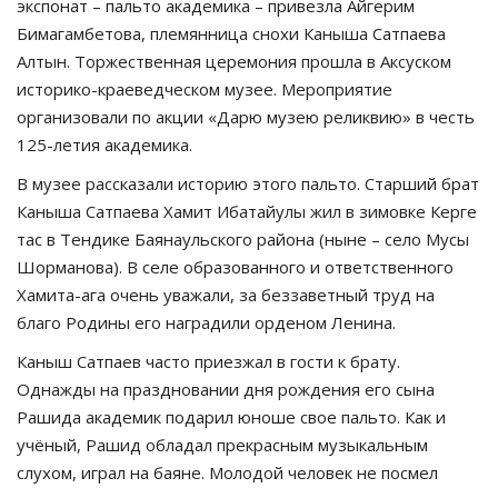
экспонат – пальто академика – привезла Айгерим
Бимагамбетова, племянница снохи Каныша Сатпаева
Алтын. Торжественная церемония прошла в Аксуском
историко-краеведческом музее. Мероприятие
организовали по акции «Дарю музею реликвию» в честь
125-летия академика.
В музее рассказали историю этого пальто. Старший брат
Каныша Сатпаева Хамит Ибатайулы жил в зимовке Керге
тас в Тендике Баянаульского района (ныне – село Мусы
Шорманова). В селе образованного и ответственного
Хамита-ага очень уважали, за беззаветный труд на
благо Родины его наградили орденом Ленина.
Каныш Сатпаев часто приезжал в гости к брату.
Однажды на праздновании дня рождения его сына
Рашида академик подарил юноше свое пальто. Как и
учёный, Рашид обладал прекрасным музыкальным
слухом, играл на баяне. Молодой человек не посмел