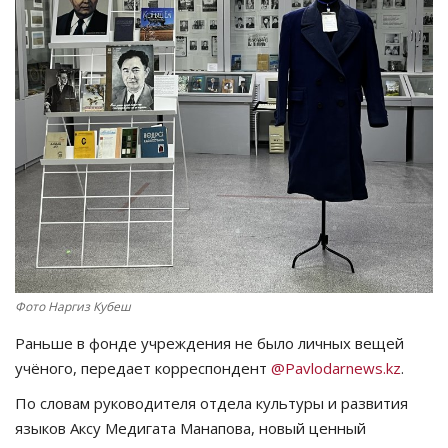
СПОРТ
Чек-лист
РАЗВЛЕЧЕНИЯ
OFFICIAL
Курултай
Язык
Фото Наргиз Кубеш
Қазақша
Русский
Раньше в фонде учреждения не было личных вещей
учёного, передает корреспондент
@Pavlodarnews.kz
.
По словам руководителя отдела культуры и развития
языков Аксу Медигата Манапова, новый ценный