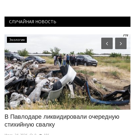
СЛУЧАЙНАЯ НОВОСТЬ
Экология
В Павлодаре ликвидировали очередную
У
стихийную свалку
в
Июль 24, 2026
0
156
Ию