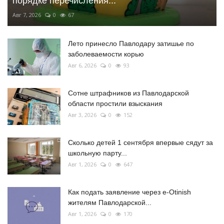
порядке перечисления...
Авг 7, 2026
0
67
Лето принесло Павлодару затишье по
заболеваемости корью
Авг 6, 2026
0
93
Сотне штрафников из Павлодарской
области простили взыскания
Авг 3, 2026
0
152
Сколько детей 1 сентября впервые сядут за
школьную парту...
Авг 1, 2026
0
647
Как подать заявление через e-Otinish
жителям Павлодарской...
Авг 1, 2026
0
170