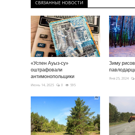
СВЯЗАННЫЕ НОВОСТИ
«Успен Ауыз-су»
Зиму рисо
оштрафовали
павлодарц
антимонопольщики
Янв 25, 2024
Июнь 14, 2025
0
595