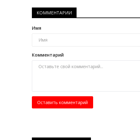
Павлодарские волейболистки
завершили год
КОММЕНТАРИИ
Дек 19, 2025
0
3013
Имя
Матчи второго тура среди команд Высшей л
«Б» прошли на площадке Дворца...
Комментарий
Оставить комментарий