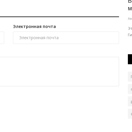
 ударно
В Гонконге движение поездов на час
В
остановила обезьяна
м
Авг 5, 2026
0
83
Ав
Электронная почта
иги группы
К четвероногой нарушительнице, разумеется, никаких
Эт
санкций применять не стали.
Ги