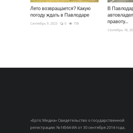
Лето возвращается? Какую
В Павлодар
погоду ждать в Павлодаре
автовладел
правоту...
Сентябрь 9, 2023
0
759
Сентябрь 18, 2
«Ертiс Медиа» Свидетельство о государственной
регистрации: №14564-ИА от 30 сентября 2014 года,