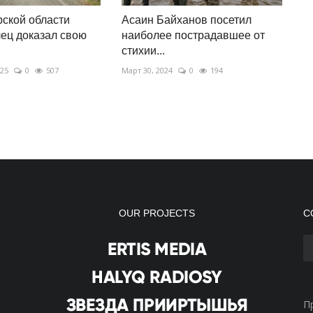
ской области
Асаин Байханов посетил
ец доказал свою
наиболее пострадавшее от
стихии...
025
0
507
Март 30, 2024
0
194
OUR PROJECTS
С
П