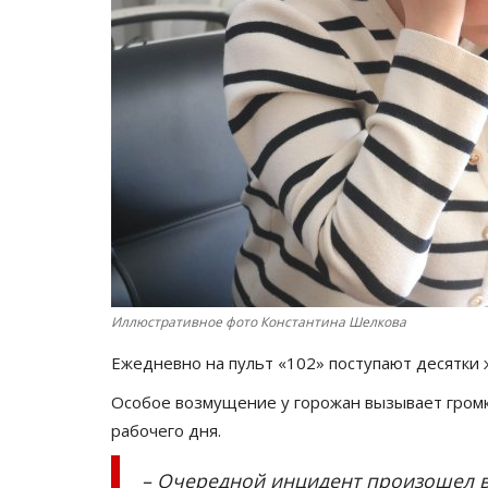
Иллюстративное фото Константина Шелкова
Ежедневно на пульт «102» поступают десятки
Особое возмущение у горожан вызывает громка
рабочего дня.
– Очередной инцидент произошел в 