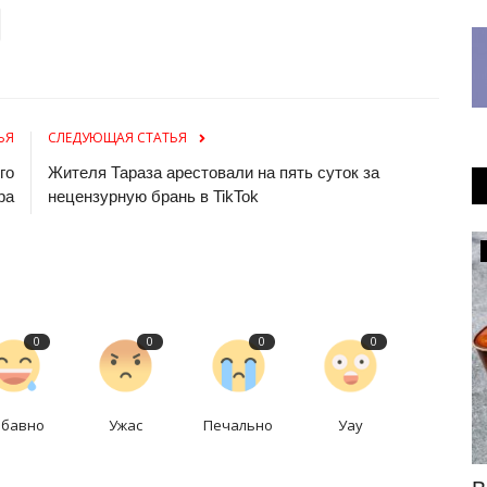
ЬЯ
СЛЕДУЮЩАЯ СТАТЬЯ
го
Жителя Тараза арестовали на пять суток за
ра
нецензурную брань в TikTok
МИР
0
0
0
0
абавно
Ужас
Печально
Уау