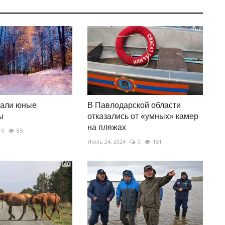
вали юные
В Павлодарской области
ы
отказались от «умных» камер
на пляжах
0
85
Июль 24, 2024
0
151