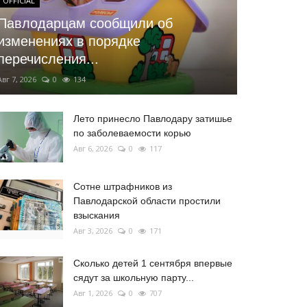
OFFICIAL
Павлодарцам сообщили об
изменениях в порядке
перечисления...
Авг 7, 2026
0
134
Лето принесло Павлодару затишье
по заболеваемости корью
Авг 6, 2026
0
117
Сотне штрафников из
Павлодарской области простили
взыскания
Авг 3, 2026
0
171
Сколько детей 1 сентября впервые
сядут за школьную парту...
Авг 1, 2026
0
707