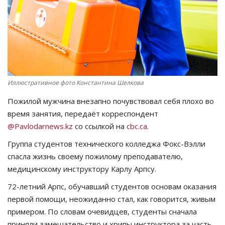
СПОРТ
Чек-лист
РАЗВЛЕЧЕНИЯ
Иллюстративное фото Константина Шелкова
OFFICIAL
Пожилой мужчина внезапно почувствовал себя плохо во
время занятия, передаёт корреспондент
Курултай
@Pavlodarnews.kz
со ссылкой на
cbc.ca
.
Группа студентов технического колледжа Фокс-Вэлли
Язык
спасла жизнь своему пожилому преподавателю,
Қазақша
Русский
медицинскому инструктору Карлу Арпсу.
72-летний Арпс, обучавший студентов основам оказания
первой помощи, неожиданно стал, как говорится, живым
примером. По словам очевидцев, студенты сначала
приняли замешательство и хрипы инструктора за часть