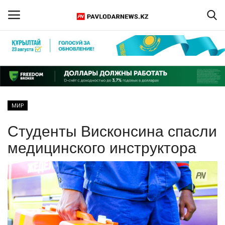
Войти
Регистрация
Главная
МИР
Обратная связь
Студенты Висконсина спасли
ПАВЛОДАРСКАЯ ОБЛАСТЬ
медицинского инструктора
КАЗАХСТАН
МИР
СПЕЦПРОЕКТЫ