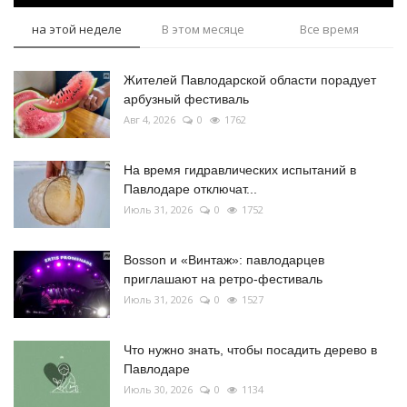
на этой неделе
В этом месяце
Все время
Жителей Павлодарской области порадует
арбузный фестиваль
Авг 4, 2026
0
1762
На время гидравлических испытаний в
Павлодаре отключат...
Июль 31, 2026
0
1752
Bosson и «Винтаж»: павлодарцев
приглашают на ретро-фестиваль
Июль 31, 2026
0
1527
Что нужно знать, чтобы посадить дерево в
Павлодаре
Июль 30, 2026
0
1134