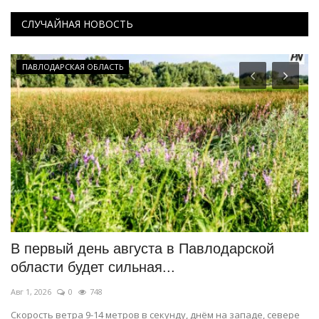
СЛУЧАЙНАЯ НОВОСТЬ
ПАВЛОДАРСКАЯ ОБЛАСТЬ
В первый день августа в Павлодарской
Б
области будет сильная...
д
Авг 1, 2026
0
748
Ию
й.
Скорость ветра 9-14 метров в секунду, днём на западе, севере
П