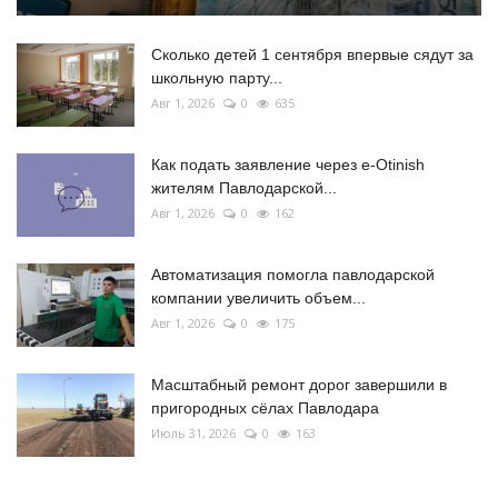
Сколько детей 1 сентября впервые сядут за
школьную парту...
Авг 1, 2026
0
635
Как подать заявление через e-Otinish
жителям Павлодарской...
Авг 1, 2026
0
162
Автоматизация помогла павлодарской
компании увеличить объем...
Авг 1, 2026
0
175
Масштабный ремонт дорог завершили в
пригородных сёлах Павлодара
Июль 31, 2026
0
163