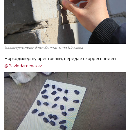
СПОРТ
Чек-лист
РАЗВЛЕЧЕНИЯ
Иллюстративное фото Константина Шелкова
OFFICIAL
Наркодилершу арестовали, передает корреспондент
@Pavlodarnews.kz
.
Курултай
Язык
Қазақша
Русский