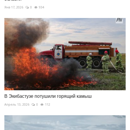
Янв 17, 2026
0
934
В Экибастузе потушили горящий камыш
Апрель 13, 2026
0
112