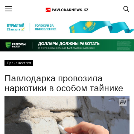
Войти
Регистрация
Главная
Происшествия
Обратная связь
Павлодарка провозила
ПАВЛОДАРСКАЯ ОБЛАСТЬ
наркотики в особом тайнике
КАЗАХСТАН
МИР
СПЕЦПРОЕКТЫ