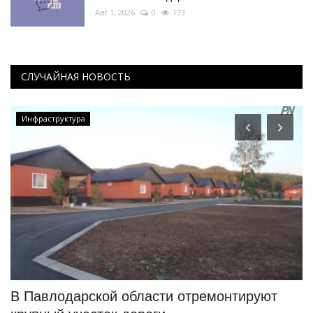
Авг 1, 2026
0
173
СЛУЧАЙНАЯ НОВОСТЬ
Инфраструктура
В Павлодарской области отремонтируют
«