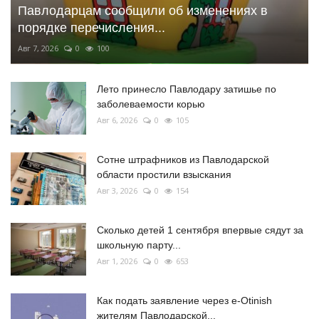
Павлодарцам сообщили об изменениях в
порядке перечисления...
Авг 7, 2026
0
100
Лето принесло Павлодару затишье по
заболеваемости корью
Авг 6, 2026
0
105
Сотне штрафников из Павлодарской
области простили взыскания
Авг 3, 2026
0
154
Сколько детей 1 сентября впервые сядут за
школьную парту...
Авг 1, 2026
0
653
Как подать заявление через e-Otinish
жителям Павлодарской...