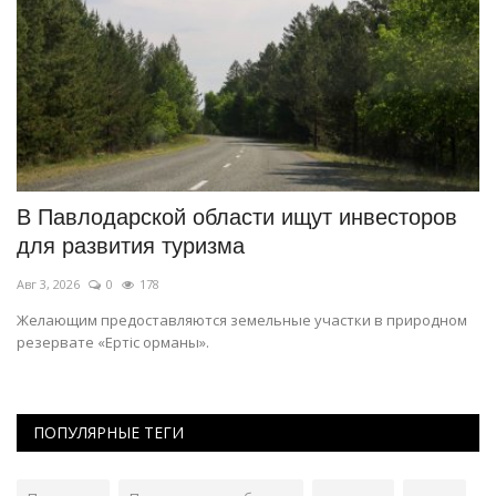
В Павлодарской области ищут инвесторов
К
для развития туризма
и
Авг 3, 2026
0
178
Ав
.
Желающим предоставляются земельные участки в природном
23
резервате «Ертіс орманы».
Ре
ПОПУЛЯРНЫЕ ТЕГИ