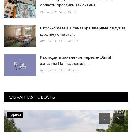
области простили взыскания
Авг 3, 2026
0
171
Сколько детей 1 сентября впервые сядут за
школьную парту...
Авг 1, 2026
0
707
Как подать заявление через e-Otinish
жителям Павлодарской...
Авг 1, 2026
0
227
СЛУЧАЙНАЯ НОВОСТЬ
Туризм