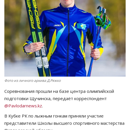
СПОРТ
Чек-лист
РАЗВЛЕЧЕНИЯ
OFFICIAL
Курултай
Фото из личного архива Д.Ряжко
Язык
Соревнования прошли на базе центра олимпийской
Қазақша
Русский
подготовки Щучинска, передаёт корреспондент
@Pavlodarnews.kz
.
В Кубке РК по лыжным гонкам приняли участие
представители Школы высшего спортивного мастерства