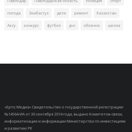
Павлодар
Павлодарская область
полиция
спорт
погода
Экибастуз
дети
ремонт
Казахстан
Аксу
конкурс
футбол
дчс
облачно
школа
«Ертiс Медиа» Свидетельство о государственной регистрации:
№14564-ИА от 30 сентября 2014 года, выдано Комитетом связи,
информатизации и информации Министерства по инвестициям
и развитию РК