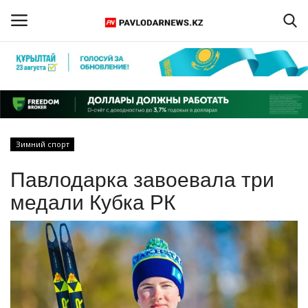
Войти
Регистрация
Главная
Зимний спорт
Обратная связь
Павлодарка завоевала три
ПАВЛОДАРСКАЯ ОБЛАСТЬ
медали Кубка РК
КАЗАХСТАН
МИР
СПЕЦПРОЕКТЫ