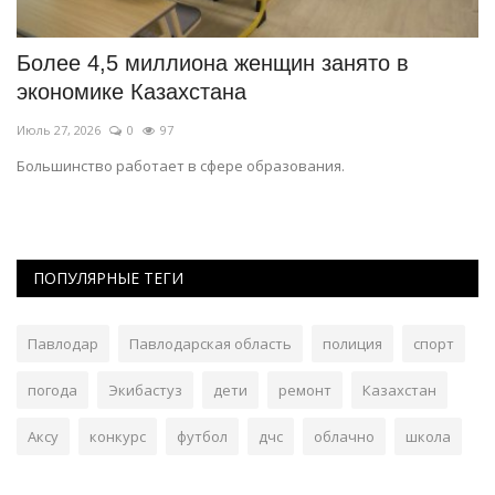
Более 4,5 миллиона женщин занято в
К
экономике Казахстана
Д
Июль 27, 2026
0
97
Ию
Большинство работает в сфере образования.
Ко
ПОПУЛЯРНЫЕ ТЕГИ
Павлодар
Павлодарская область
полиция
спорт
погода
Экибастуз
дети
ремонт
Казахстан
Аксу
конкурс
футбол
дчс
облачно
школа