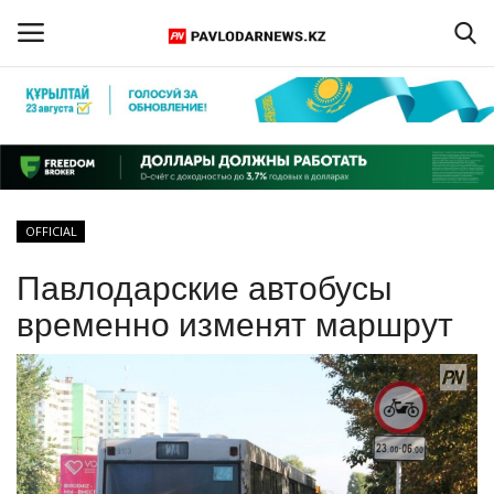
Войти
Регистрация
Главная
OFFICIAL
Обратная связь
Павлодарские автобусы
ПАВЛОДАРСКАЯ ОБЛАСТЬ
временно изменят маршрут
КАЗАХСТАН
МИР
СПЕЦПРОЕКТЫ