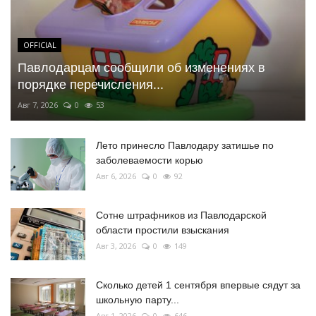
OFFICIAL
Павлодарцам сообщили об изменениях в
порядке перечисления...
Авг 7, 2026
0
53
Лето принесло Павлодару затишье по
заболеваемости корью
Авг 6, 2026
0
92
Сотне штрафников из Павлодарской
области простили взыскания
Авг 3, 2026
0
149
Сколько детей 1 сентября впервые сядут за
школьную парту...
Авг 1, 2026
0
646