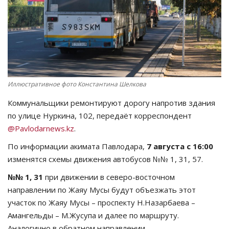
СПОРТ
Чек-лист
РАЗВЛЕЧЕНИЯ
Иллюстративное фото Константина Шелкова
OFFICIAL
Коммунальщики ремонтируют дорогу напротив здания
по улице Нуркина, 102, передаёт корреспондент
Курултай
@Pavlodarnews.kz
.
По информации акимата Павлодара,
7 августа с 16:00
Язык
изменятся схемы движения автобусов №№ 1, 31, 57.
Қазақша
Русский
№№ 1, 31
при движении в северо-восточном
направлении по Жаяу Мусы будут объезжать этот
участок по Жаяу Мусы – проспекту Н.Назарбаева –
Амангельды – М.Жусупа и далее по маршруту.
Аналогично в обратном направлении.