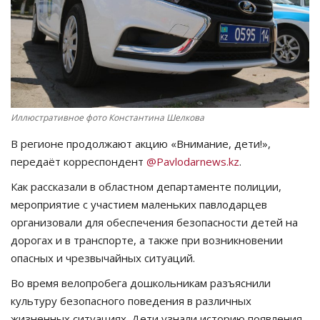
СПОРТ
Чек-лист
РАЗВЛЕЧЕНИЯ
Иллюстративное фото Константина Шелкова
OFFICIAL
В регионе продолжают акцию «Внимание, дети!»,
передаёт корреспондент
@Pavlodarnews.kz
.
Курултай
Как рассказали в областном департаменте полиции,
мероприятие с участием маленьких павлодарцев
Язык
организовали для обеспечения безопасности детей на
Қазақша
Русский
дорогах и в транспорте, а также при возникновении
опасных и чрезвычайных ситуаций.
Во время велопробега дошкольникам разъяснили
культуру безопасного поведения в различных
жизненных ситуациях. Дети узнали историю появления