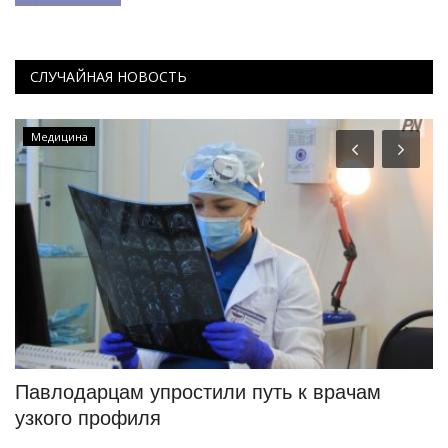
СЛУЧАЙНАЯ НОВОСТЬ
Медицина
Павлодарцам упростили путь к врачам
К
узкого профиля
к