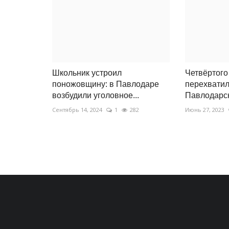
Школьник устроил
Четвёртого
поножовщину: в Павлодаре
перехватил
возбудили уголовное...
Павлодарск
Сентябрь 14, 2024
1
282
Июнь 27, 2023