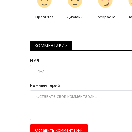
Определилась финальная пар
чемпионата мира
Нравится
Дизлайк
Прекрасно
З
Июль 16, 2026
0
223
Сборная Аргентины стала вторым финалис
чемпионата мира по футболу 2026 года,...
КОММЕНТАРИИ
Имя
Комментарий
Оставить комментарий