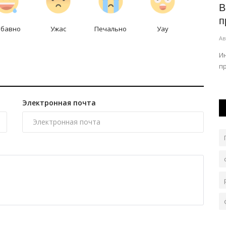
а
Нуждающимся детям Павлодарской
В
области помогут собраться...
п
абавно
Ужас
Печально
Уау
Авг 5, 2026
0
104
Ав
том
О ежегодной акции рассказали в управлении
И
образования.
п
Электронная почта