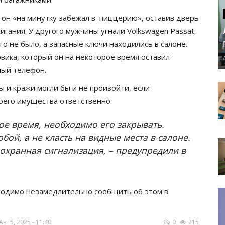
а он «на минутку забежал в пиццерию», оставив дверь
гания. У другого мужчины угнали Volkswagen Passat.
го не было, а запасные ключи находились в салоне.
овика, который он на некоторое время оставил
ный телефон.
 и кражи могли бы и не произойти, если
оего имущества ответственно.
кое время, необходимо его закрывать.
бой, а не класть на видные места в салоне.
охранная сигнализация, – предупредили в
бходимо незамедлительно сообщить об этом в
г 5, 2025 - 11:40
0
215