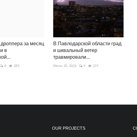
 дроппера за месяц
В Павлодарской области град
и в
и шквальный ветер
ой...
травмировали...
0
285
Июль 20, 2026
0
231
OUR PROJECTS
С