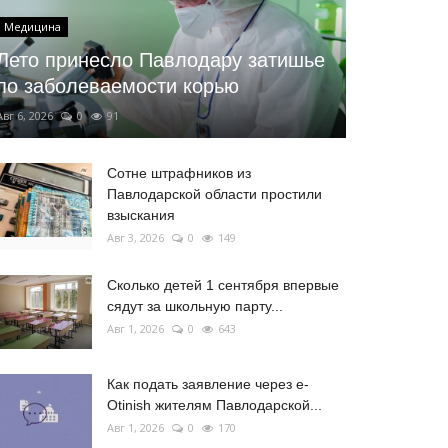
Медицина
Лето принесло Павлодару затишье
по заболеваемости корью
Авг 6, 2026
0
91
Сотне штрафников из
Павлодарской области простили
взыскания
Авг 3, 2026
0
149
Сколько детей 1 сентября впервые
сядут за школьную парту...
Авг 1, 2026
0
643
Как подать заявление через e-
Otinish жителям Павлодарской...
Авг 1, 2026
0
170