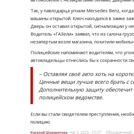
Так, у павлодарца угнали Mersedes Benz, когд
машины открытой. Ключ находился в замке зажи
Дверь он оставил открытой, сигнализации у не
Водитель «ГАЗели» заявил, что из салона груз
незапертым возле магазина, похитили мобиль
Полицейские напоминают водителям, что угоны
автовладельцы отнеслись бы к сохранности св
– Оставляя своё авто хоть на корот
Ценные вещи лучше всего брать с со
Дополнительную защиту обеспечит 
полицейском ведомстве.
Если вы стали свидетелем преступления, нео
полицию.
Авг 5, 2025 - 10:37
Обновленный: Ав
Куралай Шаяхметова