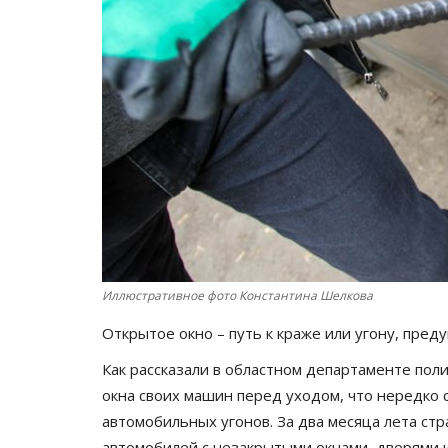
Иллюстративное фото Константина Шелкова
Открытое окно – путь к краже или угону, пре
Как рассказали в областном департаменте пол
окна своих машин перед уходом, что нередко 
автомобильных угонов. За два месяца лета ст
автомобилей с незакрытыми окнами, дверями 