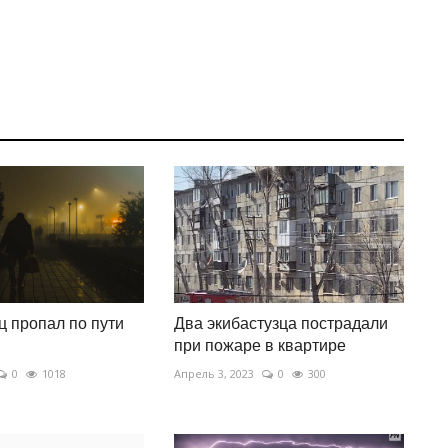
 пропал по пути
Два экибастузца пострадали
при пожаре в квартире
0
1018
Апрель 3, 2023
0
300