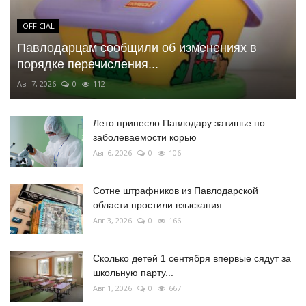
OFFICIAL
Павлодарцам сообщили об изменениях в
порядке перечисления...
Авг 7, 2026
0
112
Лето принесло Павлодару затишье по
заболеваемости корью
Авг 6, 2026
0
106
Сотне штрафников из Павлодарской
области простили взыскания
Авг 3, 2026
0
166
Сколько детей 1 сентября впервые сядут за
школьную парту...
Авг 1, 2026
0
667