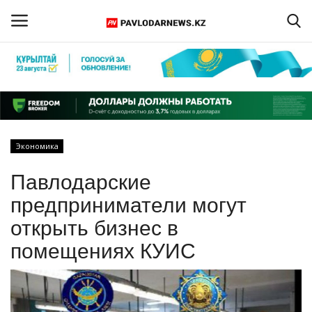
Войти
Регистрация
Главная
Экономика
Обратная связь
Павлодарские
ПАВЛОДАРСКАЯ ОБЛАСТЬ
предприниматели могут
открыть бизнес в
КАЗАХСТАН
помещениях КУИС
МИР
СПЕЦПРОЕКТЫ