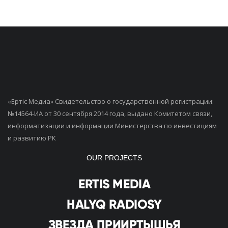
«Ертiс Медиа» Свидетельство о государственной регистрации:
№14564-ИА от 30 сентября 2014 года, выдано Комитетом связи,
информатизации и информации Министерства по инвестициям
и развитию РК
OUR PROJECTS