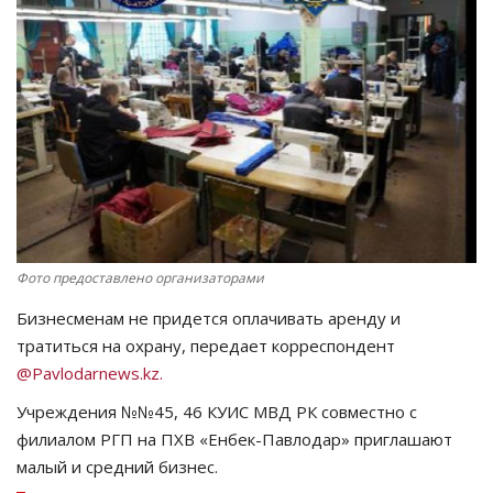
СПОРТ
Чек-лист
РАЗВЛЕЧЕНИЯ
OFFICIAL
Курултай
Фото предоставлено организаторами
Бизнесменам не придется оплачивать аренду и
Язык
тратиться на охрану, передает корреспондент
Қазақша
Русский
@Pavlodarnews.kz.
Учреждения №№45, 46 КУИС МВД РК совместно с
филиалом РГП на ПХВ «Енбек-Павлодар» приглашают
малый и средний бизнес.