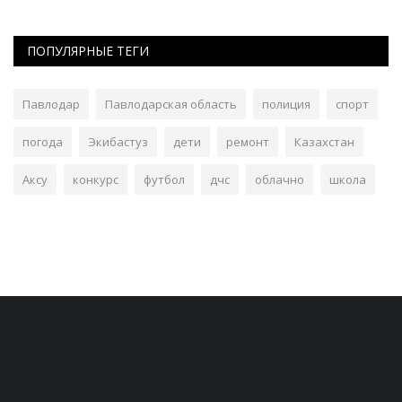
ПОПУЛЯРНЫЕ ТЕГИ
Павлодар
Павлодарская область
полиция
спорт
погода
Экибастуз
дети
ремонт
Казахстан
Аксу
конкурс
футбол
дчс
облачно
школа