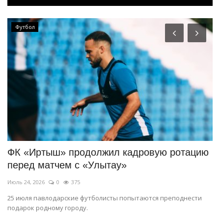
СПОРТ
ю ротацию
Казахстанская шахматистка успешно
стартовала на престижном...
Июль 11, 2026
0
119
преподнести
Бибисара Асаубаева уверенно победила представит
Узбекистана.