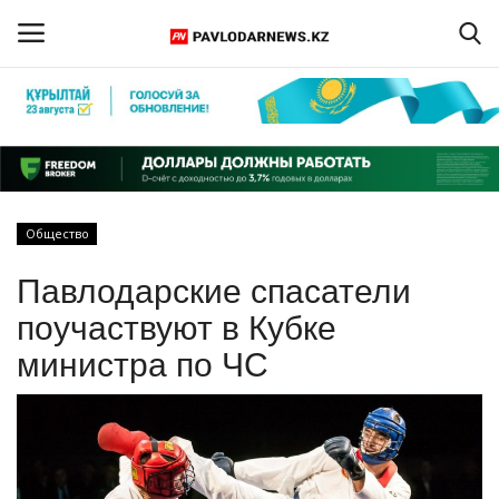
Войти
Регистрация
Главная
Общество
Обратная связь
Павлодарские спасатели
ПАВЛОДАРСКАЯ ОБЛАСТЬ
поучаствуют в Кубке
министра по ЧС
КАЗАХСТАН
МИР
СПЕЦПРОЕКТЫ