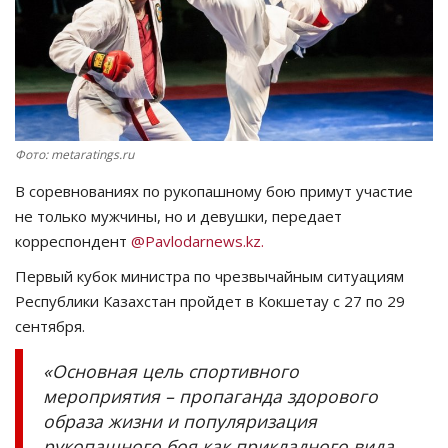
СПОРТ
Чек-лист
РАЗВЛЕЧЕНИЯ
Фото: metaratings.ru
OFFICIAL
В соревнованиях по рукопашному бою примут участие
не только мужчины, но и девушки, передает
Курултай
корреспондент
@Pavlodarnews.kz.
Первый кубок министра по чрезвычайным ситуациям
Язык
Республики Казахстан пройдет в Кокшетау с 27 по 29
сентября.
Қазақша
Русский
«Основная цель спортивного
мероприятия – пропаганда здорового
образа жизни и популяризация
рукопашного боя как прикладного вида