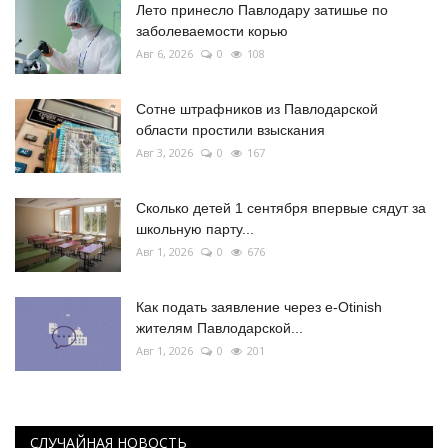
Лето принесло Павлодару затишье по
заболеваемости корью
Авг 6, 2026
0
108
Сотне штрафников из Павлодарской
области простили взыскания
Авг 3, 2026
0
167
Сколько детей 1 сентября впервые сядут за
школьную парту...
Авг 1, 2026
0
676
Как подать заявление через e-Otinish
жителям Павлодарской...
Авг 1, 2026
0
201
СЛУЧАЙНАЯ НОВОСТЬ