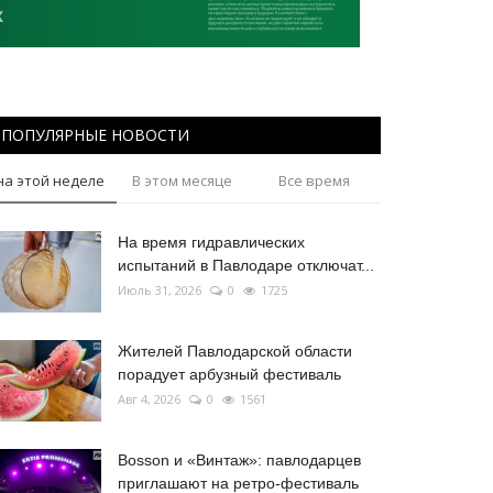
ПОПУЛЯРНЫЕ НОВОСТИ
на этой неделе
В этом месяце
Все время
На время гидравлических
испытаний в Павлодаре отключат...
Июль 31, 2026
0
1725
Жителей Павлодарской области
порадует арбузный фестиваль
Авг 4, 2026
0
1561
Bosson и «Винтаж»: павлодарцев
приглашают на ретро-фестиваль