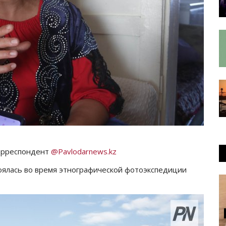
корреспондент
@Pavlodarnews.kz
оялась во время этнографической фотоэкспедиции