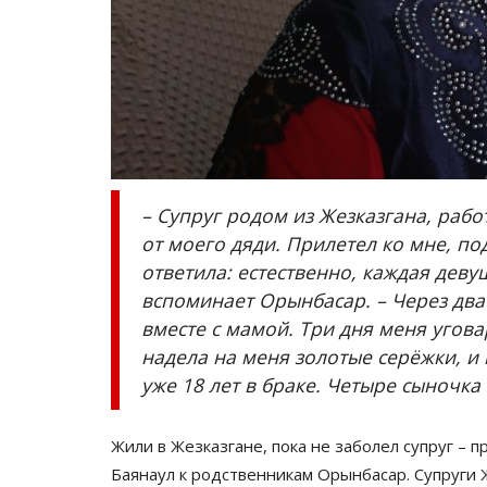
голубой глазури, золота...
постра
Янв 2, 2026
1
2661
Авг 3, 2026
Узбекистан - сердце Центральной Азии.
Из обратив
на амбулат
– Супруг родом из Жезказгана, раб
от моего дяди. Прилетел ко мне, п
ответила: естественно, каждая девуш
вспоминает Орынбасар. – Через два
вместе с мамой. Три дня меня угова
надела на меня золотые серёжки, и 
уже 18 лет в браке. Четыре сыночка
Жили в Жезказгане, пока не заболел супруг – 
Баянаул к родственникам Орынбасар. Супруги 