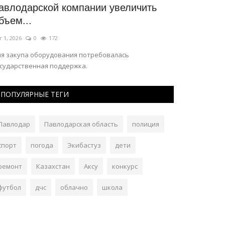
мпании увеличить
павлодарца в главной ком
Июль 13, 2026
0
458
До 22 июня пост занимал Талгат Байсу
ия потребовалась
жка.
ПОПУЛЯРНЫЕ ТЕГИ
Павлодар
Павлодарская область
полиция
спорт
погода
Экибастуз
дети
ремонт
Казахстан
Аксу
конкурс
футбол
дчс
облачно
школа