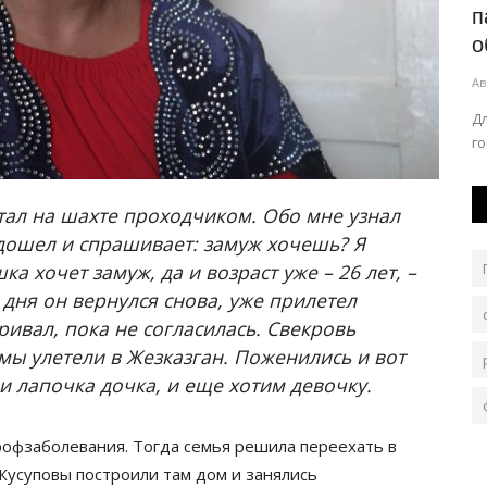
давших в ДТП павлодарцев
павлодарской ко
объем...
0
267
Авг 1, 2026
0
172
шихся трое детей и взрослые отправлены
орное лечение.
Для закупа оборудован
государственная поддер
отал на шахте проходчиком. Обо мне узнал
одошел и спрашивает: замуж хочешь? Я
ка хочет замуж, да и возраст уже – 26 лет, –
 дня он вернулся снова, уже прилетел
ривал, пока не согласилась. Свекровь
мы улетели в Жезказган. Поженились и вот
 и лапочка дочка, и еще хотим девочку.
профзаболевания. Тогда семья решила переехать в
Жусуповы построили там дом и занялись