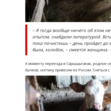
– Я тогда вообще ничего об этом не
опытом, снабдили литературой. Вста
пока почистишь – день пройдет до в
была, колобок, – смеется женщина. 
К моменту переезда в Сарышыганак, родное се
бычков, скотину привезли из России. Сняться 