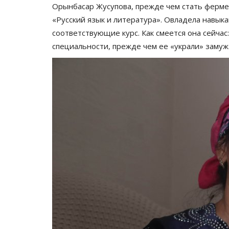
Орынбасар Жусупова, прежде чем стать ферме
«Русский язык и литература». Овладела навыка
соответствующие курс. Как смеется она сейчас:
специальности, прежде чем ее «украли» замуж
История одного путешествия
Медицина
История одного путешествия: страна
Стало и