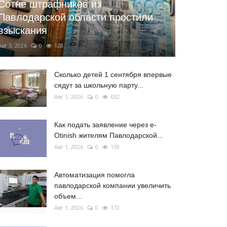
Сотне штрафников из
Павлодарской области простили
взыскания
Авг 3, 2026
0
128
Сколько детей 1 сентября впервые
сядут за школьную парту...
Авг 1, 2026
0
632
Как подать заявление через e-
Otinish жителям Павлодарской...
Авг 1, 2026
0
159
Автоматизация помогла
павлодарской компании увеличить
объем...
Авг 1, 2026
0
172