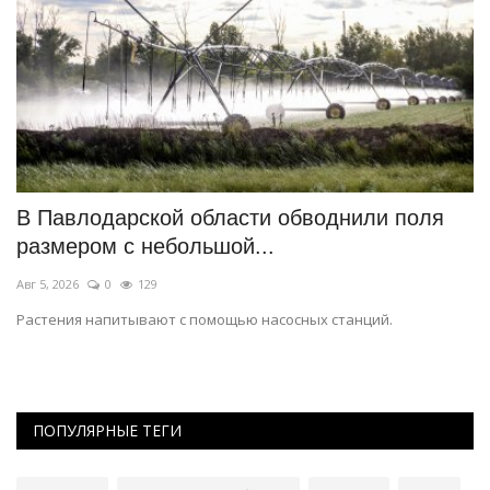
В Павлодарской области обводнили поля
В
размером с небольшой...
ш
Авг 5, 2026
0
129
Ав
Растения напитывают с помощью насосных станций.
Си
ПОПУЛЯРНЫЕ ТЕГИ