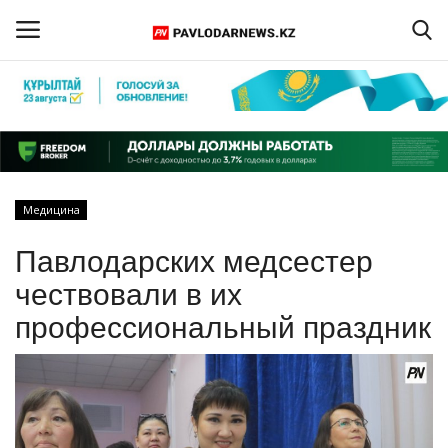
Войти
Регистрация
Главная
Медицина
Обратная связь
Павлодарских медсестер
ПАВЛОДАРСКАЯ ОБЛАСТЬ
чествовали в их
профессиональный праздник
КАЗАХСТАН
МИР
СПЕЦПРОЕКТЫ