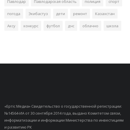
Павлодар
Павлодарская область
полиция
спорт
погода
Экибастуз
дети
ремонт
Казахстан
Аксу
конкурс
футбол
дчс
облачно
школа
«Ертiс Медиа» Свидетельство о государственной регистрации:
№14564-ИА от 30 сентября 2014 года, выдано Комитетом связи,
информатизации и информации Министерства по инвестициям
и развитию РК