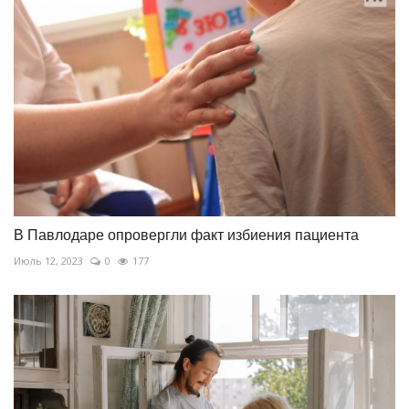
В Павлодаре опровергли факт избиения пациента
Июль 12, 2023
0
177