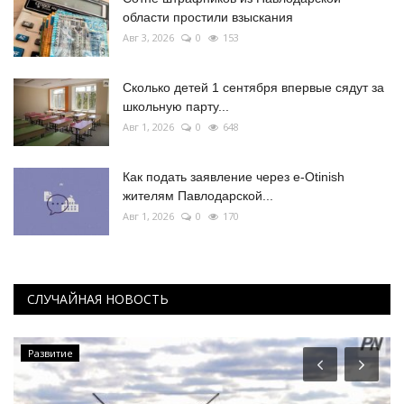
области простили взыскания
Авг 3, 2026
0
153
Сколько детей 1 сентября впервые сядут за
школьную парту...
Авг 1, 2026
0
648
Как подать заявление через e-Otinish
жителям Павлодарской...
Авг 1, 2026
0
170
СЛУЧАЙНАЯ НОВОСТЬ
Развитие