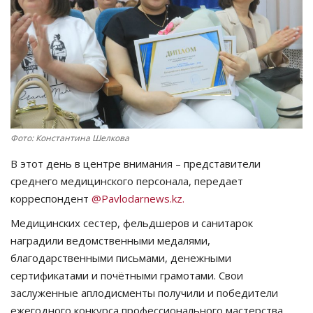
СПОРТ
Чек-лист
РАЗВЛЕЧЕНИЯ
OFFICIAL
Фото: Константина Шелкова
В этот день в центре внимания – представители
Курултай
среднего медицинского персонала, передает
корреспондент
@Pavlodarnews.kz.
Язык
Медицинских сестер, фельдшеров и санитарок
Қазақша
Русский
наградили ведомственными медалями,
благодарственными письмами, денежными
сертификатами и почётными грамотами. Свои
заслуженные аплодисменты получили и победители
ежегодного конкурса профессионального мастерства.