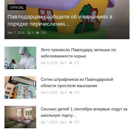
OFFICIAL
Павлодарцам сообщили об изменениях в
порядке перечисления...
Авг 7, 2026
0
165
Лето принесло Павлодару затишье по
заболеваемости корью
Авг 6, 2026
0
123
Сотне штрафников из Павлодарской
области простили взыскания
Авг 3, 2026
0
175
Сколько детей 1 сентября впервые сядут за
школьную парту...
Авг 1, 2026
0
713