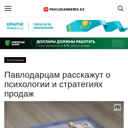
Войти
Регистрация
Главная
Экономика
Обратная связь
Павлодарцам расскажут о
ПАВЛОДАРСКАЯ ОБЛАСТЬ
психологии и стратегиях
продаж
КАЗАХСТАН
МИР
СПЕЦПРОЕКТЫ