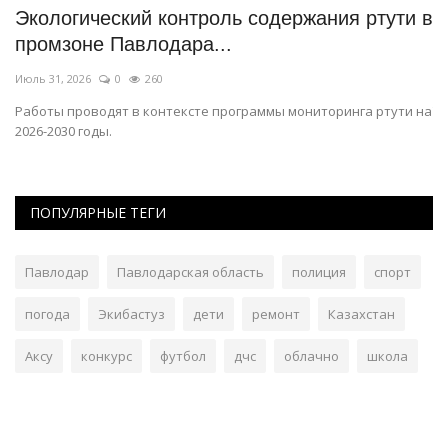
Экологический контроль содержания ртути в
Е
промзоне Павлодара...
о
Июль 31, 2026
0
260
Ию
Работы проводят в контексте программы мониторинга ртути на
Та
2026-2030 годы.
ПОПУЛЯРНЫЕ ТЕГИ
Павлодар
Павлодарская область
полиция
спорт
погода
Экибастуз
дети
ремонт
Казахстан
Аксу
конкурс
футбол
дчс
облачно
школа