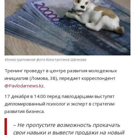
СПОРТ
Чек-лист
РАЗВЛЕЧЕНИЯ
OFFICIAL
Иллюстративное фото Константина Шелкова
Тренинг проведут в центре развития молодежных
Курултай
инициатив (Ломова, 38), передает корреспондент
@Pavlodarnews.kz
.
Язык
17 декабря в 14:00 перед павлодарцами выступят
Қазақша
Русский
дипломированный психолог и эксперт в стратегии
развития бизнеса.
– Не пропустите возможность прокачать
свои навыки и вывести продажи на новый