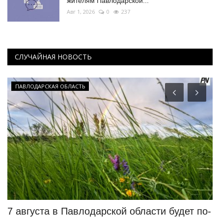
жителям Павлодарской...
Авг 1, 2026
0
237
СЛУЧАЙНАЯ НОВОСТЬ
ПАВЛОДАРСКАЯ ОБЛАСТЬ
7 августа в Павлодарской области будет по-
В