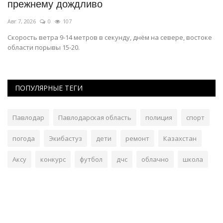
прежнему дождливо
п
Авг 7, 2026
0
107
Ав
Скорость ветра 9-14 метров в секунду, днём на севере, востоке
Уч
области порывы 15-20.
ба
ПОПУЛЯРНЫЕ ТЕГИ
Павлодар
Павлодарская область
полиция
спорт
погода
Экибастуз
дети
ремонт
Казахстан
Аксу
конкурс
футбол
дчс
облачно
школа