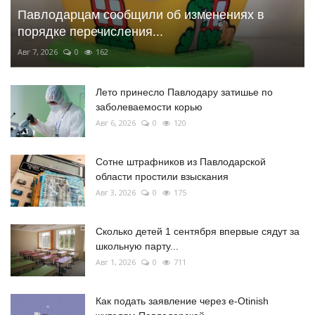
Павлодарцам сообщили об изменениях в
порядке перечисления...
Авг 7, 2026
0
162
Лето принесло Павлодару затишье по
заболеваемости корью
Авг 6, 2026
0
120
Сотне штрафников из Павлодарской
области простили взыскания
Авг 3, 2026
0
175
Сколько детей 1 сентября впервые сядут за
школьную парту...
Авг 1, 2026
0
711
Как подать заявление через e-Otinish