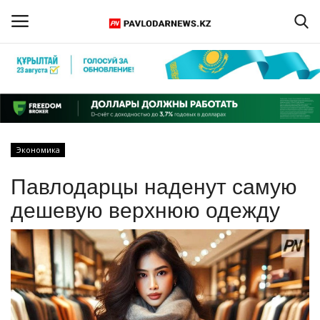
Войти
Регистрация
Главная
Экономика
Обратная связь
Павлодарцы наденут самую
ПАВЛОДАРСКАЯ ОБЛАСТЬ
дешевую верхнюю одежду
КАЗАХСТАН
МИР
СПЕЦПРОЕКТЫ