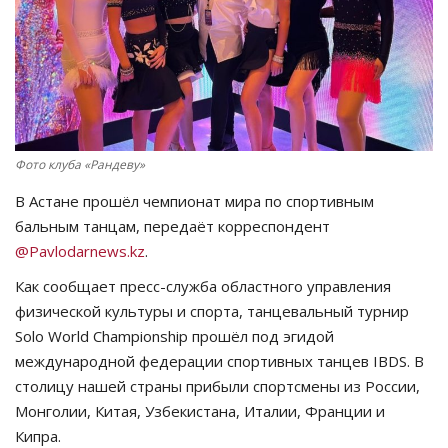
СПОРТ
Чек-лист
РАЗВЛЕЧЕНИЯ
Фото клуба «Рандеву»
OFFICIAL
В Астане прошёл чемпионат мира по спортивным
бальным танцам, передаёт корреспондент
Курултай
@Pavlodarnews.kz
.
Как сообщает пресс-служба областного управления
Язык
физической культуры и спорта, танцевальный турнир
Қазақша
Русский
Solo World Championship прошёл под эгидой
международной федерации спортивных танцев IBDS. В
столицу нашей страны прибыли спортсмены из России,
Монголии, Китая, Узбекистана, Италии, Франции и
Кипра.