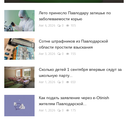
Лето принесло Павлодару затишье по
заболеваемости корью
Авг 6, 2026
0
105
Сотне штрафников из Павлодарской
области простили взыскания
Авг 3, 2026
0
155
Сколько детей 1 сентября впервые сядут за
школьную парту...
Авг 1, 2026
0
653
Как подать заявление через e-Otinish
жителям Павлодарской...
Авг 1, 2026
0
175