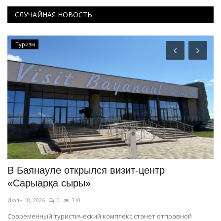
СЛУЧАЙНАЯ НОВОСТЬ
Туризм
В Баянауле открылся визит-центр
В
«Сарыарқа сыры»
д
Июль 18, 2026
0
310
Ию
ые
Современный туристический комплекс станет отправной
Кр