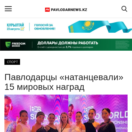
Войти
Регистрация
Главная
СПОРТ
Обратная связь
Павлодарцы «натанцевали»
ПАВЛОДАРСКАЯ ОБЛАСТЬ
15 мировых наград
КАЗАХСТАН
МИР
СПЕЦПРОЕКТЫ