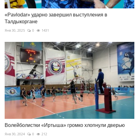
«Pavlodar» ударно завершил выступления в
Талдыкоргане
Янв 30, 2025
0
1431
Волейболистки «Иртыша» громко хлопнули дверью
Янв 30, 2024
0
212