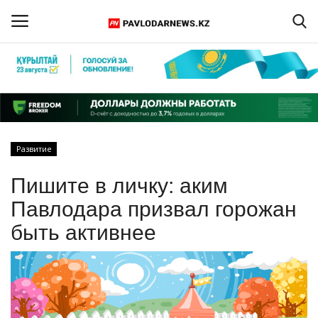
Войти
Регистрация
Главная
Развитие
Обратная связь
Пишите в личку: аким
ПАВЛОДАРСКАЯ ОБЛАСТЬ
Павлодара призвал горожан
быть активнее
КАЗАХСТАН
МИР
СПЕЦПРОЕКТЫ