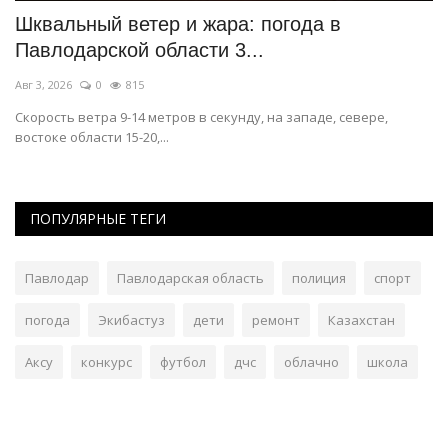
Шквальный ветер и жара: погода в
Н
Павлодарской области 3...
л
Авг 3, 2026
0
815
Ию
в
Скорость ветра 9-14 метров в секунду, на западе, севере,
«E
востоке области 15-20,...
Кы
ПОПУЛЯРНЫЕ ТЕГИ
Павлодар
Павлодарская область
полиция
спорт
погода
Экибастуз
дети
ремонт
Казахстан
Аксу
конкурс
футбол
дчс
облачно
школа