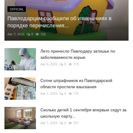
OFFICIAL
Павлодарцам сообщили об изменениях в
порядке перечисления...
Авг 7, 2026
0
120
Лето принесло Павлодару затишье по
заболеваемости корью
Авг 6, 2026
0
115
Сотне штрафников из Павлодарской
области простили взыскания
Авг 3, 2026
0
170
Сколько детей 1 сентября впервые сядут за
школьную парту...
Авг 1, 2026
0
701