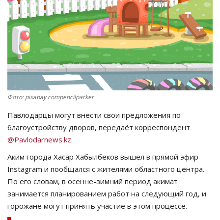
СПОРТ
Чек-лист
РАЗВЛЕЧЕНИЯ
OFFICIAL
Фото: pixabay.compencilparker
Павлодарцы
могут внести свои предложения по
Курултай
благоустройству дворов, передаёт корреспондент
@Pavlodarnews.kz.
Язык
Аким города
Хасар
Хабылбеков
вышел в прямой эфир
Қазақша
Русский
Instagram
и пообщался с жителями областного центра.
По его словам, в осенне-зимний период акимат
занимается планированием работ на следующий год, и
горожане могут принять участие в этом процессе.