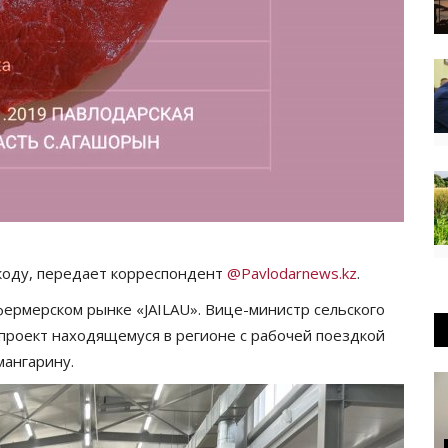
оду, передает корреспондент
@Pavlodarnews.kz
.
ермерском рынке «JAILAU». Вице-министр сельского
проект находящемуся в регионе с рабочей поездкой
ангарину.