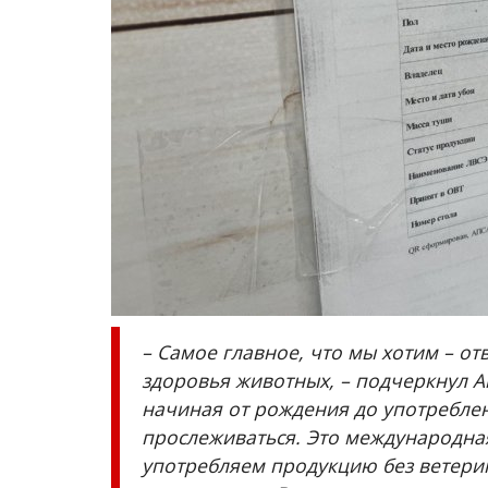
Волейбол объединил работни
спортивной отрасли Павлодарс
Июнь 3, 2026
0
736
Во Дворце спорта «Баянтау» прошёл первы
областной турнир по волейболу.
– Самое главное, что мы хотим – о
здоровья животных, – подчеркнул А
начиная от рождения до употребле
прослеживаться. Это международная
употребляем продукцию без ветери