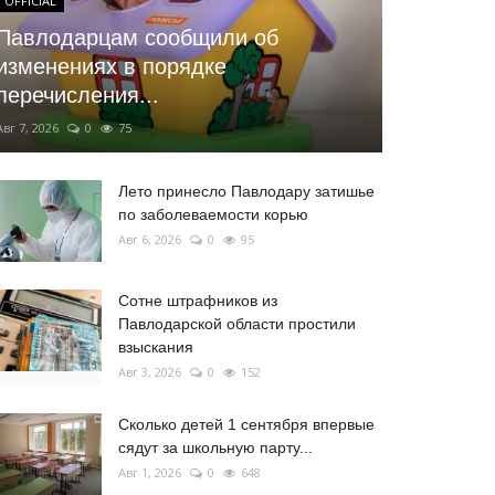
OFFICIAL
Павлодарцам сообщили об
изменениях в порядке
перечисления...
Авг 7, 2026
0
75
Лето принесло Павлодару затишье
по заболеваемости корью
Авг 6, 2026
0
95
Сотне штрафников из
Павлодарской области простили
взыскания
Авг 3, 2026
0
152
Сколько детей 1 сентября впервые
сядут за школьную парту...
Авг 1, 2026
0
648