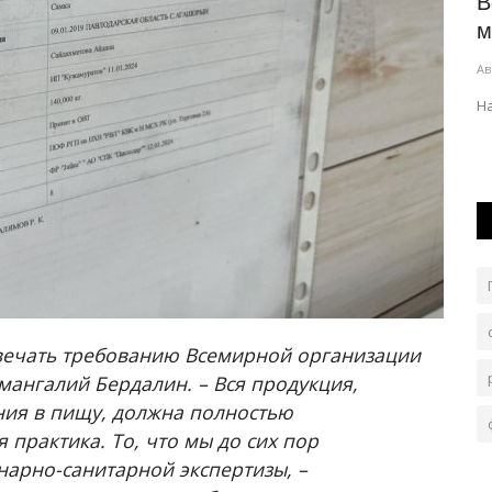
ков
В Павлодаре разыграли призы за
B
кой...
знание закона и порядка
м
Авг 6, 2026
0
98
Ав
й
Чтобы получить подарок, нужно было правильно
Н
ответить на вопрос.
твечать требованию Всемирной организации
мангалий Бердалин. – Вся продукция,
ния в пищу, должна полностью
 практика. То, что мы до сих пор
нарно-санитарной экспертизы, –