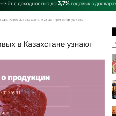
 одни из первых в Казахстане узнают «родословную» еды
вых в Казахстане узнают