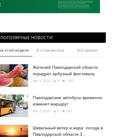
ПОПУЛЯРНЫЕ НОВОСТИ
на этой неделе
В этом месяце
Все время
Жителей Павлодарской области
порадует арбузный фестиваль
Авг 4, 2026
0
2305
Павлодарские автобусы временно
изменят маршрут
Авг 7, 2026
0
849
Шквальный ветер и жара: погода в
Павлодарской области 3...