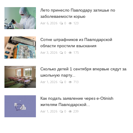
Лето принесло Павлодару затишье по
заболеваемости корью
Авг 6, 2026
0
123
Сотне штрафников из Павлодарской
области простили взыскания
Авг 3, 2026
0
175
Сколько детей 1 сентября впервые сядут за
школьную парту...
Авг 1, 2026
0
713
Как подать заявление через e-Otinish
жителям Павлодарской...
Авг 1, 2026
0
239