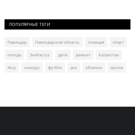
ПОПУЛЯРНЫЕ ТЕГИ
Павлодар
Павлодарская область
полиция
спорт
погода
Экибастуз
дети
ремонт
Казахстан
Аксу
конкурс
футбол
дчс
облачно
школа