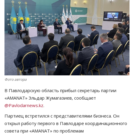
СПОРТ
Чек-лист
РАЗВЛЕЧЕНИЯ
OFFICIAL
Курултай
Фото автора
Язык
В Павлодарскую область прибыл секретарь партии
«AMANAT» Эльдар Жумагазиев, сообщает
Қазақша
Русский
@Pavlodarnews.kz
.
Партиец встретился с представителями бизнеса. Он
открыл работу первого в Павлодаре координационного
совета при «AMANAT» по проблемам