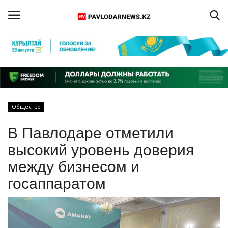
Войти
Регистрация
Главная
Общество
Обратная связь
В Павлодаре отметили
ПАВЛОДАРСКАЯ ОБЛАСТЬ
высокий уровень доверия
между бизнесом и
КАЗАХСТАН
госаппаратом
МИР
СПЕЦПРОЕКТЫ