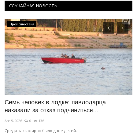
СЛУЧАЙНАЯ НОВОСТЬ
Происшествия
Семь человек в лодке: павлодарца
К
наказали за отказ подчиниться...
н
Авг 5, 2026
0
136
Ав
Среди пассажиров было двое детей.
На
пы