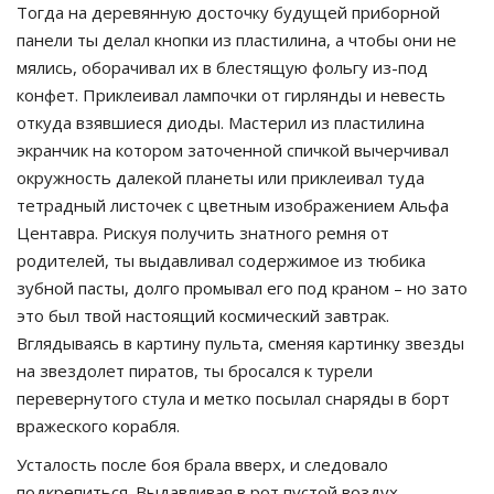
Тогда на деревянную досточку будущей приборной
панели ты делал кнопки из пластилина, а чтобы они не
мялись, оборачивал их в блестящую фольгу из-под
конфет. Приклеивал лампочки от гирлянды и невесть
откуда взявшиеся диоды. Мастерил из пластилина
экранчик на котором заточенной спичкой вычерчивал
окружность далекой планеты или приклеивал туда
тетрадный листочек с цветным изображением Альфа
Центавра. Рискуя получить знатного ремня от
родителей, ты выдавливал содержимое из тюбика
зубной пасты, долго промывал его под краном – но зато
это был твой настоящий космический завтрак.
Вглядываясь в картину пульта, сменяя картинку звезды
на звездолет пиратов, ты бросался к турели
перевернутого стула и метко посылал снаряды в борт
вражеского корабля.
Усталость после боя брала вверх, и следовало
подкрепиться. Выдавливая в рот пустой воздух,