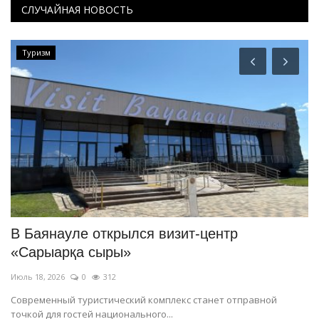
СЛУЧАЙНАЯ НОВОСТЬ
Туризм
В Баянауле открылся визит-центр
В
«Сарыарқа сыры»
с
Июль 18, 2026
0
312
Ию
Современный туристический комплекс станет отправной
На
точкой для гостей национального...