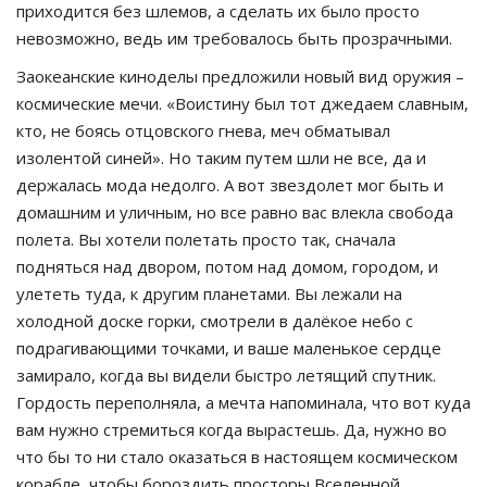
приходится без шлемов, а сделать их было просто
невозможно, ведь им требовалось быть прозрачными.
Заокеанские киноделы предложили новый вид оружия –
космические мечи. «Воистину был тот джедаем славным,
кто, не боясь отцовского гнева, меч обматывал
изолентой синей». Но таким путем шли не все, да и
держалась мода недолго. А вот звездолет мог быть и
домашним и уличным, но все равно вас влекла свобода
полета. Вы хотели полетать просто так, сначала
подняться над двором, потом над домом, городом, и
улететь туда, к другим планетами. Вы лежали на
холодной доске горки, смотрели в далёкое небо с
подрагивающими точками, и ваше маленькое сердце
замирало, когда вы видели быстро летящий спутник.
Гордость переполняла, а мечта напоминала, что вот куда
вам нужно стремиться когда вырастешь. Да, нужно во
что бы то ни стало оказаться в настоящем космическом
корабле, чтобы бороздить просторы Вселенной,