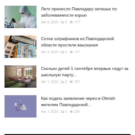
Лето принесло Павлодару затишье по
заболеваемости корью
Авг 6, 2026
0
117
Сотне штрафников из Павлодарской
области простили взыскания
Авг 3, 2026
0
171
Сколько детей 1 сентября впервые сядут за
школьную парту...
Авг 1, 2026
0
707
Как подать заявление через e-Otinish
жителям Павлодарской...
Авг 1, 2026
0
226