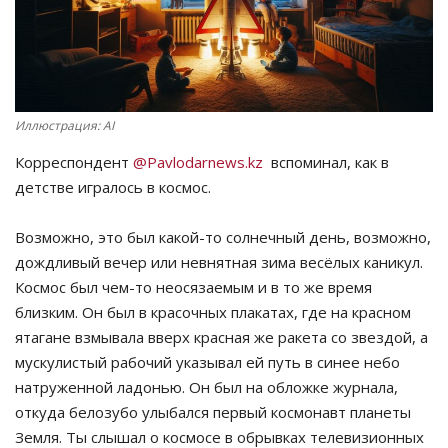
СПОРТ
Чек-лист
Иллюстрация: AI
РАЗВЛЕЧЕНИЯ
Корреспондент
@Pavlodarnews.kz
вспоминал, как в
детстве игралось в космос.
OFFICIAL
Возможно, это был какой-то солнечный день, возможно,
Курултай
дождливый вечер или невнятная зима весёлых каникул.
Космос был чем-то неосязаемым и в то же время
Язык
близким. Он был в красочных плакатах, где на красном
Қазақша
Русский
ятагане взмывала вверх красная же ракета со звездой, а
мускулистый рабочий указывал ей путь в синее небо
натруженной ладонью. Он был на обложке журнала,
откуда белозубо улыбался первый космонавт планеты
Земля. Ты слышал о космосе в обрывках телевизионных