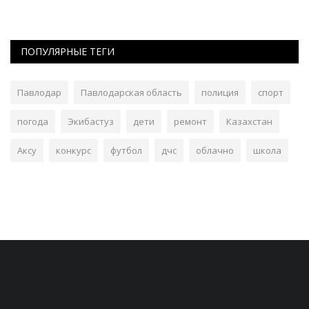
ПОПУЛЯРНЫЕ ТЕГИ
Павлодар
Павлодарская область
полиция
спорт
погода
Экибастуз
дети
ремонт
Казахстан
Аксу
конкурс
футбол
дчс
облачно
школа