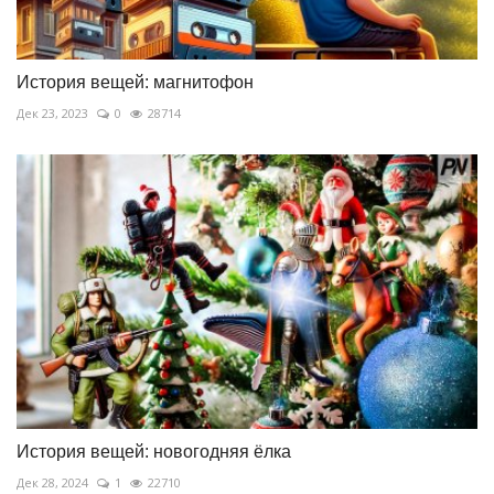
История вещей: магнитофон
Дек 23, 2023
0
28714
История вещей: новогодняя ёлка
Дек 28, 2024
1
22710