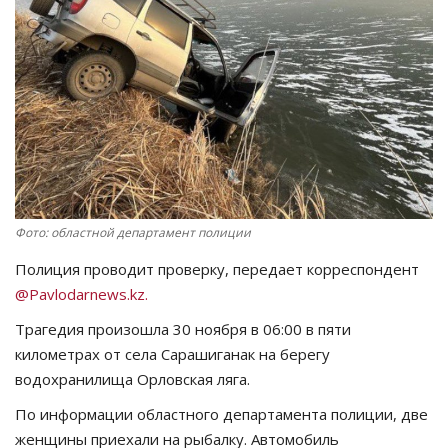
СПОРТ
Чек-лист
РАЗВЛЕЧЕНИЯ
OFFICIAL
Фото: областной департамент полиции
Курултай
Полиция проводит проверку, передает корреспондент
Язык
@Pavlodarnews.kz.
Қазақша
Русский
Трагедия произошла 30 ноября в 06:00 в пяти
километрах от села Сарашиганак на берегу
водохранилища Орловская ляга.
По информации областного департамента полиции, две
женщины приехали на рыбалку. Автомобиль