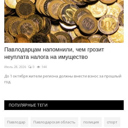
Павлодарцам напомнили, чем грозит
К
неуплата налога на имущество
А
Июль 28, 2026
0
144
Ию
До 1 октября жители региона должны внести взнос за прошлый
Пр
год.
пр
ПОПУЛЯРНЫЕ ТЕГИ
Павлодар
Павлодарская область
полиция
спорт