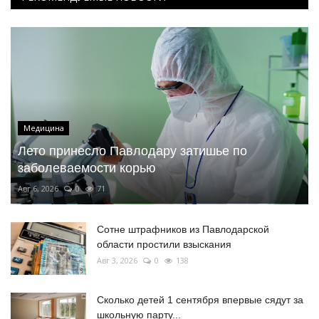
Медицина
Лето принесло Павлодару затишье по
заболеваемости корью
Авг 6, 2026
0
71
Сотне штрафников из Павлодарской
области простили взыскания
Авг 3, 2026
0
138
Сколько детей 1 сентября впервые сядут за
школьную парту...