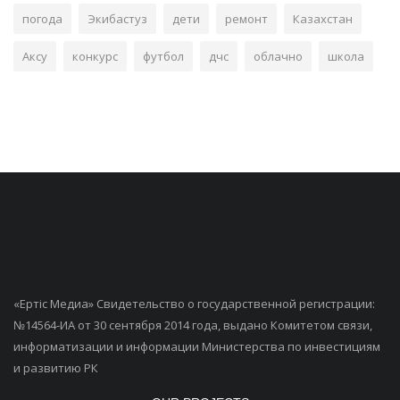
погода
Экибастуз
дети
ремонт
Казахстан
Аксу
конкурс
футбол
дчс
облачно
школа
«Ертiс Медиа» Свидетельство о государственной регистрации:
№14564-ИА от 30 сентября 2014 года, выдано Комитетом связи,
информатизации и информации Министерства по инвестициям
и развитию РК