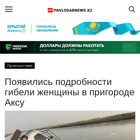
Войти
Регистрация
Главная
Происшествия
Обратная связь
Появились подробности
ПАВЛОДАРСКАЯ ОБЛАСТЬ
гибели женщины в пригороде
Аксу
КАЗАХСТАН
МИР
СПЕЦПРОЕКТЫ