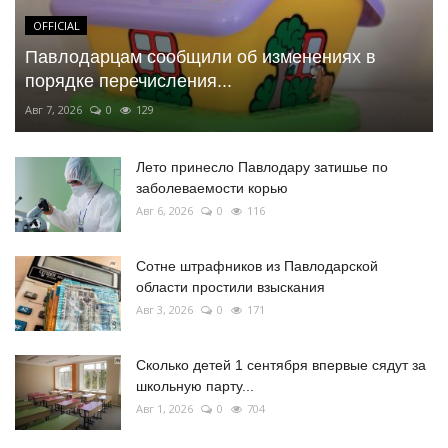
OFFICIAL
Павлодарцам сообщили об изменениях в
порядке перечисления...
Авг 7, 2026
0
129
Лето принесло Павлодару затишье по
заболеваемости корью
Авг 6, 2026
0
116
Сотне штрафников из Павлодарской
области простили взыскания
Авг 3, 2026
0
171
Сколько детей 1 сентября впервые сядут за
школьную парту...
Авг 1, 2026
0
704