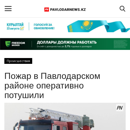
Войти
Регистрация
Главная
Происшествия
Обратная связь
Пожар в Павлодарском
ПАВЛОДАРСКАЯ ОБЛАСТЬ
районе оперативно
потушили
КАЗАХСТАН
МИР
СПЕЦПРОЕКТЫ