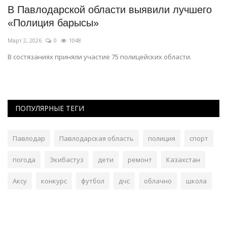
В Павлодарской области выявили лучшего
И
«Полиция барысы»
Но
Март 2, 2026
0
1048
Ко
й
В состязаниях приняли участие 75 полицейских области.
ПОПУЛЯРНЫЕ ТЕГИ
Павлодар
Павлодарская область
полиция
спорт
погода
Экибастуз
дети
ремонт
Казахстан
Аксу
конкурс
футбол
дчс
облачно
школа