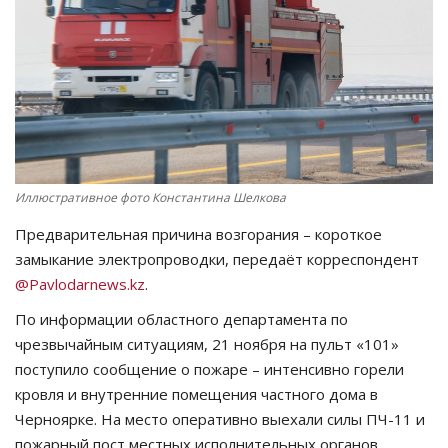
СПОРТ
Чек-лист
РАЗВЛЕЧЕНИЯ
OFFICIAL
Иллюстративное фото Константина Шелкова
Предварительная причина возгорания – короткое
Курултай
замыкание электропроводки, передаёт корреспондент
@Pavlodarnews.kz
.
Язык
По информации областного департамента по
Қазақша
Русский
чрезвычайным ситуациям, 21 ноября на пульт «101»
поступило сообщение о пожаре – интенсивно горели
кровля и внутренние помещения частного дома в
Черноярке. На место оперативно выехали силы ПЧ-11 и
пожарный пост местных исполнительных органов.