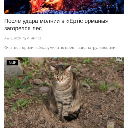
СПОРТ
После удара молнии в «Ертіс орманы»
Чек-лист
загорелся лес
Авг 6, 2026
0
132
РАЗВЛЕЧЕНИЯ
Очаг возгорания обнаружили во время авиапатрулирования.
OFFICIAL
МИР
Курултай
Язык
Қазақша
Русский