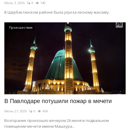
Июль 3, 2026
0
140
В Щербактинском районе была угроза лесному массиву.
Происшествия
В Павлодаре потушили пожар в мечети
Июнь 27, 2026
0
454
Возгорание произошло вечером 26 июня в подвальном
помещении мечети имени Машхура...