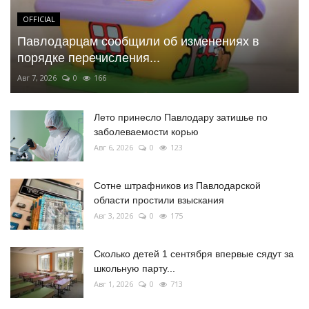
OFFICIAL
Павлодарцам сообщили об изменениях в
порядке перечисления...
Авг 7, 2026
0
166
Лето принесло Павлодару затишье по
заболеваемости корью
Авг 6, 2026
0
123
Сотне штрафников из Павлодарской
области простили взыскания
Авг 3, 2026
0
175
Сколько детей 1 сентября впервые сядут за
школьную парту...
Авг 1, 2026
0
713