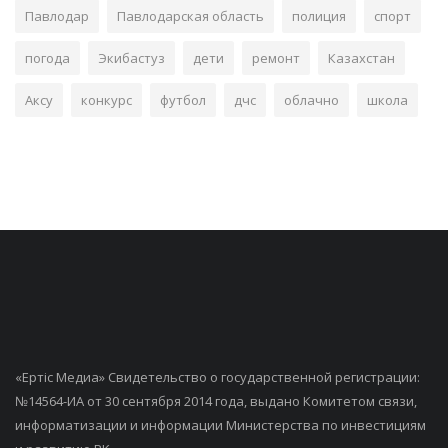
Павлодар
Павлодарская область
полиция
спорт
погода
Экибастуз
дети
ремонт
Казахстан
Аксу
конкурс
футбол
дчс
облачно
школа
«Ертiс Медиа» Свидетельство о государственной регистрации:
№14564-ИА от 30 сентября 2014 года, выдано Комитетом связи,
информатизации и информации Министерства по инвестициям