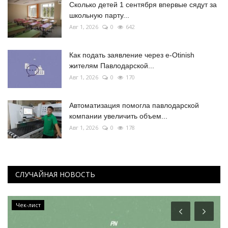
Сколько детей 1 сентября впервые сядут за
школьную парту...
Авг 1, 2026
0
642
Как подать заявление через e-Otinish
жителям Павлодарской...
Авг 1, 2026
0
170
Автоматизация помогла павлодарской
компании увеличить объем...
Авг 1, 2026
0
178
СЛУЧАЙНАЯ НОВОСТЬ
Чек-лист