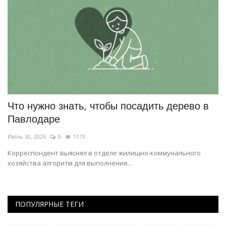
Что нужно знать, чтобы посадить дерево в
С
Павлодаре
м
Июль 30, 2026
0
1173
Ию
Корреспондент выяснял в отделе жилищно-коммунального
Ко
хозяйства алгоритм для выполнения...
ПОПУЛЯРНЫЕ ТЕГИ