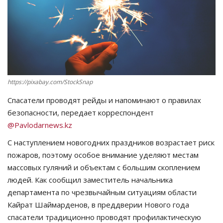
СПОРТ
Чек-лист
РАЗВЛЕЧЕНИЯ
https://pixabay.com/StockSnap
OFFICIAL
Спасатели проводят рейды и напоминают о правилах
безопасности, передает корреспондент
Курултай
@Pavlodarnews.kz
С наступлением новогодних праздников возрастает риск
Язык
пожаров, поэтому особое внимание уделяют местам
Қазақша
Русский
массовых гуляний и объектам с большим скоплением
людей. Как сообщил заместитель начальника
департамента по чрезвычайным ситуациям области
Кайрат Шаймарденов, в преддверии Нового года
спасатели традиционно проводят профилактическую