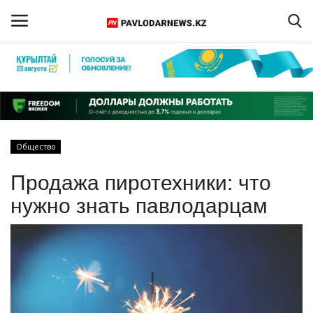
Войти
Регистрация
Главная
Общество
Обратная связь
Продажа пиротехники: что
ПАВЛОДАРСКАЯ ОБЛАСТЬ
нужно знать павлодарцам
КАЗАХСТАН
МИР
СПЕЦПРОЕКТЫ