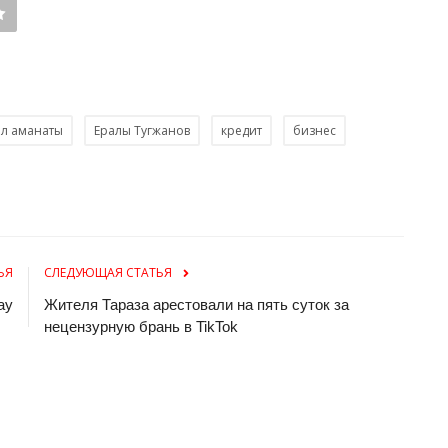
л аманаты
Ералы Тугжанов
кредит
бизнес
ЬЯ
СЛЕДУЮЩАЯ СТАТЬЯ
ау
Жителя Тараза арестовали на пять суток за
нецензурную брань в TikTok