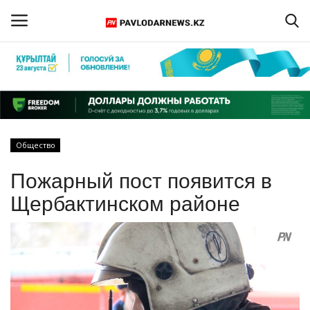
Войти
Регистрация
Главная
Общество
Обратная связь
Пожарный пост появится в
ПАВЛОДАРСКАЯ ОБЛАСТЬ
Щербактинском районе
КАЗАХСТАН
МИР
СПЕЦПРОЕКТЫ