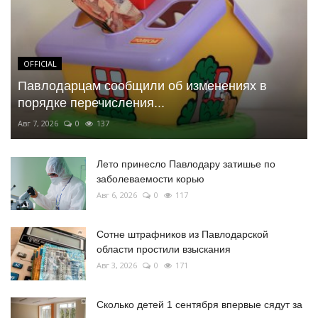
OFFICIAL
Павлодарцам сообщили об изменениях в
порядке перечисления...
Авг 7, 2026
0
137
Лето принесло Павлодару затишье по
заболеваемости корью
Авг 6, 2026
0
117
Сотне штрафников из Павлодарской
области простили взыскания
Авг 3, 2026
0
171
Сколько детей 1 сентября впервые сядут за