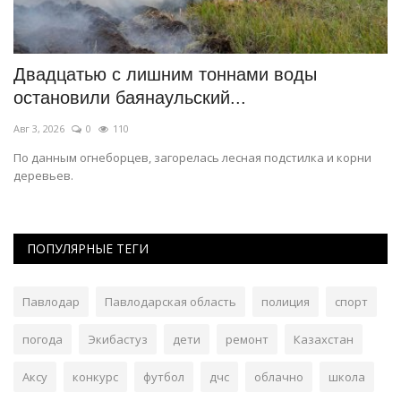
т
Двадцатью с лишним тоннами воды
С
остановили баянаульский...
ч
Авг 3, 2026
0
110
Ма
По данным огнеборцев, загорелась лесная подстилка и корни
Ин
деревьев.
«К
ПОПУЛЯРНЫЕ ТЕГИ
Павлодар
Павлодарская область
полиция
спорт
погода
Экибастуз
дети
ремонт
Казахстан
Аксу
конкурс
футбол
дчс
облачно
школа