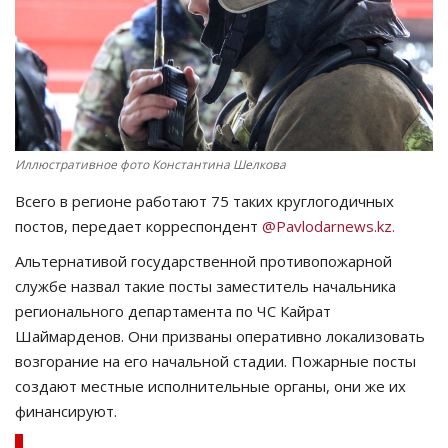
СПОРТ
Чек-лист
РАЗВЛЕЧЕНИЯ
Иллюстративное фото Константина Шелкова
OFFICIAL
Всего в регионе работают 75 таких круглогодичных
постов, передает корреспондент
@Pavlodarnews.kz.
Курултай
Альтернативой государственной противопожарной
службе назвал такие посты заместитель начальника
Язык
регионального департамента по ЧС Кайрат
Қазақша
Русский
Шаймарденов. Они призваны оперативно локализовать
возгорание на его начальной стадии. Пожарные посты
создают местные исполнительные органы, они же их
финансируют.