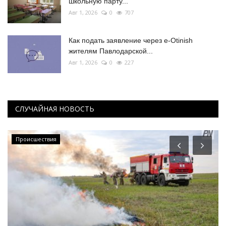
школьную парту...
Авг 1, 2026
0
707
Как подать заявление через e-Otinish
жителям Павлодарской...
Авг 1, 2026
0
227
СЛУЧАЙНАЯ НОВОСТЬ
Происшествия