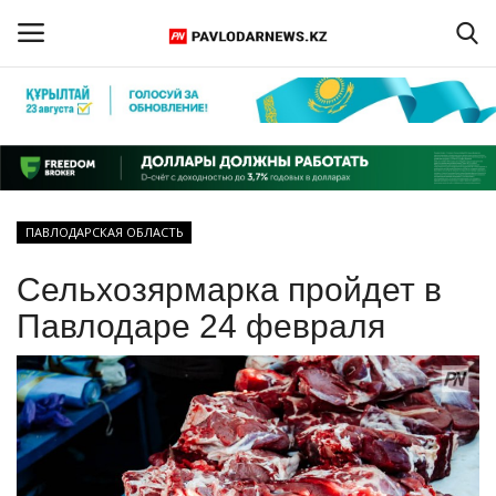
Войти
Регистрация
Главная
ПАВЛОДАРСКАЯ ОБЛАСТЬ
Обратная связь
Сельхозярмарка пройдет в
ПАВЛОДАРСКАЯ ОБЛАСТЬ
Павлодаре 24 февраля
КАЗАХСТАН
МИР
СПЕЦПРОЕКТЫ