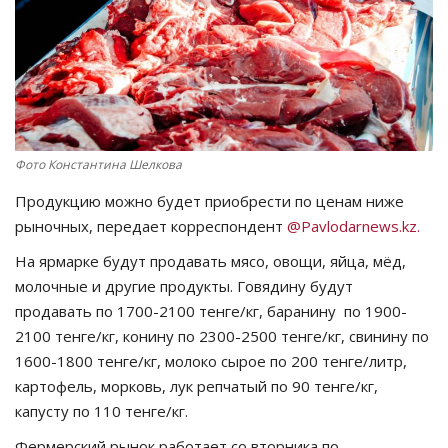
СПОРТ
Чек-лист
РАЗВЛЕЧЕНИЯ
Фото Константина Шелкова
OFFICIAL
Продукцию можно будет приобрести по ценам ниже
рыночных, передает корреспондент
@Pavlodarnews.kz.
Курултай
На ярмарке будут продавать мясо, овощи, яйца, мёд,
молочные и другие продукты. Говядину будут
Язык
продавать по 1700-2100 тенге/кг, баранину по 1900-
Қазақша
Русский
2100 тенге/кг, конину по 2300-2500 тенге/кг, свинину по
1600-1800 тенге/кг, молоко сырое по 200 тенге/литр,
картофель, морковь, лук репчатый по 90 тенге/кг,
капусту по 110 тенге/кг.
Фермерский рынок работает со вторника по