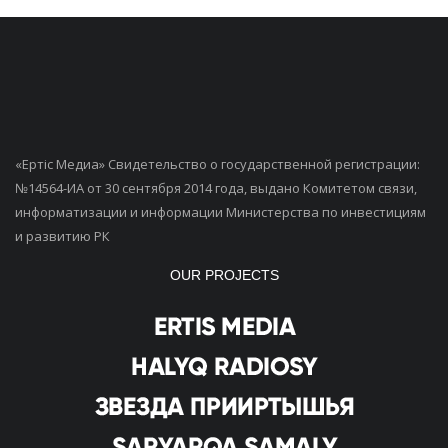
«Ертiс Медиа» Свидетельство о государственной регистрации:
№14564-ИА от 30 сентября 2014 года, выдано Комитетом связи,
информатизации и информации Министерства по инвестициям
и развитию РК
OUR PROJECTS