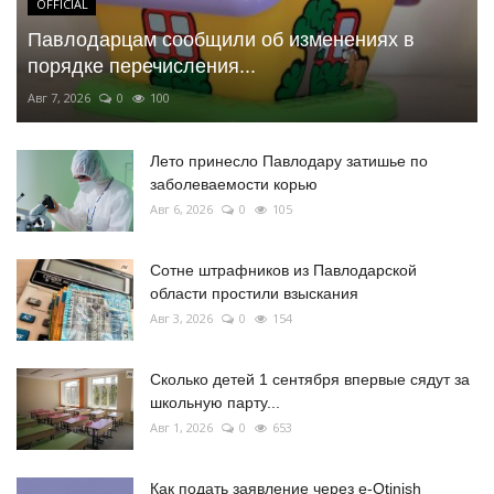
OFFICIAL
Павлодарцам сообщили об изменениях в
порядке перечисления...
Авг 7, 2026
0
100
Лето принесло Павлодару затишье по
заболеваемости корью
Авг 6, 2026
0
105
Сотне штрафников из Павлодарской
области простили взыскания
Авг 3, 2026
0
154
Сколько детей 1 сентября впервые сядут за
школьную парту...
Авг 1, 2026
0
653
Как подать заявление через e-Otinish