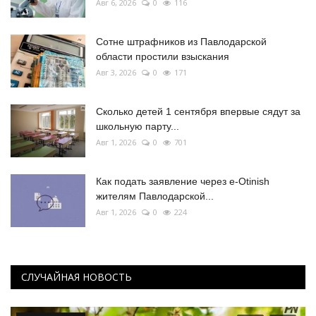
Авг 6, 2026
0
116
Сотне штрафников из Павлодарской
области простили взыскания
Авг 3, 2026
0
171
Сколько детей 1 сентября впервые сядут за
школьную парту...
Авг 1, 2026
0
701
Как подать заявление через e-Otinish
жителям Павлодарской...
Авг 1, 2026
0
224
СЛУЧАЙНАЯ НОВОСТЬ