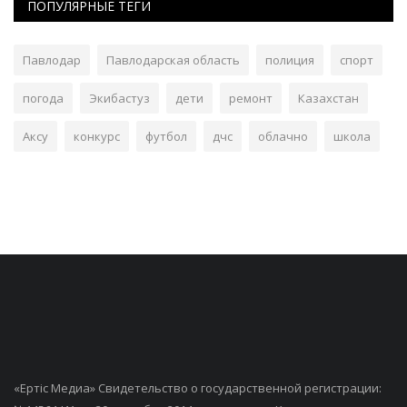
ПОПУЛЯРНЫЕ ТЕГИ
Павлодар
Павлодарская область
полиция
спорт
погода
Экибастуз
дети
ремонт
Казахстан
Аксу
конкурс
футбол
дчс
облачно
школа
«Ертiс Медиа» Свидетельство о государственной регистрации: