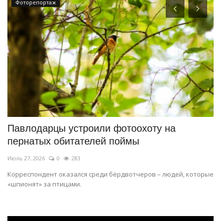
Фоторепортаж
Павлодарцы устроили фотоохоту на
П
пернатых обитателей поймы
Ию
Июль 27, 2026
0
283
Па
Корреспондент оказался среди бёрдвотчеров – людей, которые
«шпионят» за птицами.