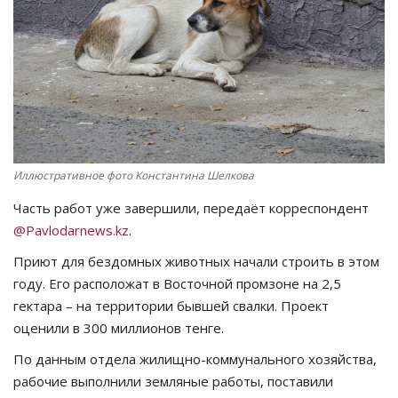
СПОРТ
Чек-лист
РАЗВЛЕЧЕНИЯ
OFFICIAL
Иллюстративное фото Константина Шелкова
Часть работ уже завершили, передаёт корреспондент
Курултай
@Pavlodarnews.kz
.
Язык
Приют для бездомных животных начали строить в этом
году. Его расположат в Восточной промзоне на 2,5
Қазақша
Русский
гектара – на территории бывшей свалки. Проект
оценили в 300 миллионов тенге.
По данным отдела жилищно-коммунального хозяйства,
рабочие выполнили земляные работы, поставили