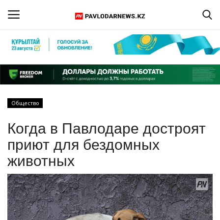
Войти
Регистрация
Главная
Общество
Обратная связь
Когда в Павлодаре достроят
ПАВЛОДАРСКАЯ ОБЛАСТЬ
приют для бездомных
животных
КАЗАХСТАН
МИР
СПЕЦПРОЕКТЫ