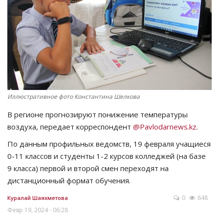
СПОРТ
Чек-лист
РАЗВЛЕЧЕНИЯ
OFFICIAL
Иллюстративное фото Константина Шелкова
В регионе прогнозируют понижение температуры
Курултай
воздуха, передает корреспондент
@Pavlodarnews.kz
.
Язык
По данным профильных ведомств, 19 февраля учащиеся
0-11 классов и студенты 1-2 курсов колледжей (на базе
Қазақша
Русский
9 класса) первой и второй смен переходят на
дистанционный формат обучения.
0
648
Куралай Шаяхметова
Февр 19, 2024 - 06:28