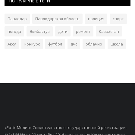
ПОПУЛЯРНЫЕ ТЕГИ
Павлодар
Павлодарская область
полиция
спорт
погода
Экибастуз
дети
ремонт
Казахстан
Аксу
конкурс
футбол
дчс
облачно
школа
«Ертiс Медиа» Свидетельство о государственной регистрации:
№14564-ИА от 30 сентября 2014 года, выдано Комитетом связи,