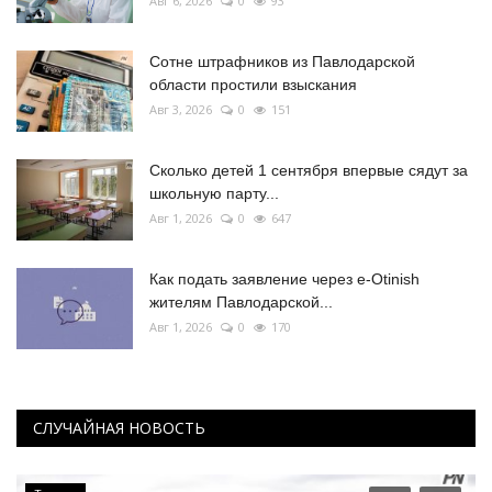
Авг 6, 2026
0
93
Сотне штрафников из Павлодарской
области простили взыскания
Авг 3, 2026
0
151
Сколько детей 1 сентября впервые сядут за
школьную парту...
Авг 1, 2026
0
647
Как подать заявление через e-Otinish
жителям Павлодарской...
Авг 1, 2026
0
170
СЛУЧАЙНАЯ НОВОСТЬ