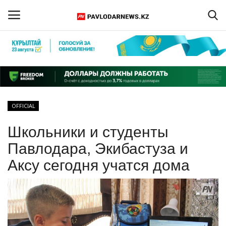
Войти
Регистрация
Главная
OFFICIAL
Обратная связь
Школьники и студенты
ПАВЛОДАРСКАЯ ОБЛАСТЬ
Павлодара, Экибастуза и
Аксу сегодня учатся дома
КАЗАХСТАН
МИР
СПЕЦПРОЕКТЫ