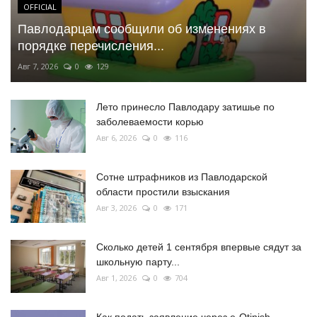
OFFICIAL
Павлодарцам сообщили об изменениях в
порядке перечисления...
Авг 7, 2026
0
129
Лето принесло Павлодару затишье по
заболеваемости корью
Авг 6, 2026
0
116
Сотне штрафников из Павлодарской
области простили взыскания
Авг 3, 2026
0
171
Сколько детей 1 сентября впервые сядут за
школьную парту...
Авг 1, 2026
0
704