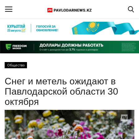
Войти
Регистрация
Главная
Общество
Обратная связь
Снег и метель ожидают в
ПАВЛОДАРСКАЯ ОБЛАСТЬ
Павлодарской области 30
октября
КАЗАХСТАН
МИР
СПЕЦПРОЕКТЫ