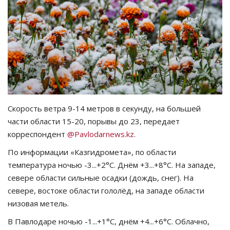
СПОРТ
Чек-лист
РАЗВЛЕЧЕНИЯ
OFFICIAL
Скорость ветра 9-14 метров в секунду, на большей
части области 15-20, порывы до 23, передает
Курултай
корреспондент
@Pavlodarnews.kz
.
Язык
По информации «Казгидромета», по области
температура ночью -3...+2°C. Днём +3...+8°C. На западе,
Қазақша
Русский
севере области сильные осадки (дождь, снег). На
севере, востоке области гололёд, на западе области
низовая метель.
В Павлодаре ночью -1...+1°C, днём +4...+6°C. Облачно,