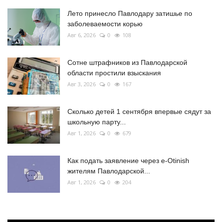
Лето принесло Павлодару затишье по
заболеваемости корью
Авг 6, 2026
0
108
Сотне штрафников из Павлодарской
области простили взыскания
Авг 3, 2026
0
167
Сколько детей 1 сентября впервые сядут за
школьную парту...
Авг 1, 2026
0
679
Как подать заявление через e-Otinish
жителям Павлодарской...
Авг 1, 2026
0
204