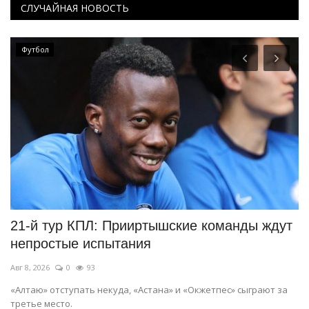
СЛУЧАЙНАЯ НОВОСТЬ
Футбол
21-й тур КПЛ: Прииртышские команды ждут
В
непростые испытания
ш
Авг 8, 2026
0
93
Ав
«Алтаю» отступать некуда, «Астана» и «Окжетпес» сыграют за
П
третье место.
д