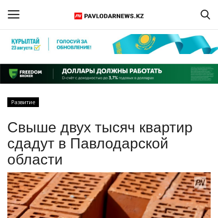
Войти
Регистрация
Главная
Развитие
Обратная связь
Свыше двух тысяч квартир
ПАВЛОДАРСКАЯ ОБЛАСТЬ
сдадут в Павлодарской
области
КАЗАХСТАН
МИР
СПЕЦПРОЕКТЫ