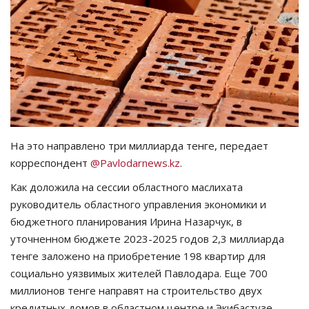
СПОРТ
Чек-лист
РАЗВЛЕЧЕНИЯ
OFFICIAL
На это направлено три миллиарда тенге, передает
корреспондент
@Pavlodarnews.kz
.
Курултай
Как доложила на сессии областного маслихата
Язык
руководитель областного управления экономики и
бюджетного планирования Ирина Назарчук, в
Қазақша
Русский
уточненном бюджете 2023-2025 годов 2,3 миллиарда
тенге заложено на приобретение 198 квартир для
социально уязвимых жителей Павлодара. Еще 700
миллионов тенге направят на строительство двух
кредитных домов в областном центре и Экибастузе.