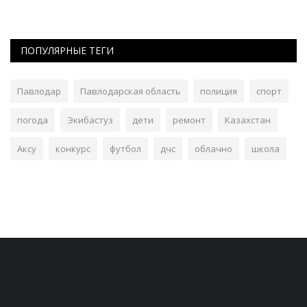
ПОПУЛЯРНЫЕ ТЕГИ
Павлодар
Павлодарская область
полиция
спорт
погода
Экибастуз
дети
ремонт
Казахстан
Аксу
конкурс
футбол
дчс
облачно
школа