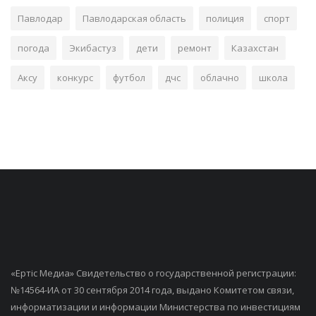
Павлодар
Павлодарская область
полиция
спорт
погода
Экибастуз
дети
ремонт
Казахстан
Аксу
конкурс
футбол
дчс
облачно
школа
«Ертiс Медиа» Свидетельство о государственной регистрации:
№14564-ИА от 30 сентября 2014 года, выдано Комитетом связи,
информатизации и информации Министерства по инвестициям