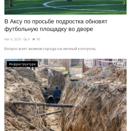
СПОРТ
В Аксу по просьбе подростка обновят
Чек-лист
футбольную площадку во дворе
Авг 6, 2026
0
80
РАЗВЛЕЧЕНИЯ
Вопрос взят акимом города на личный контроль.
OFFICIAL
Инфраструктура
Курултай
Язык
Қазақша
Русский