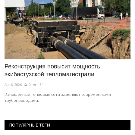
Реконструкция повысит мощность
В
экибастузской тепломагистрали
Ию
Авг 6, 2026
0
184
Ег
Ре
Изношенные тепловые сети заменяют современными
трубопроводами.
ПОПУЛЯРНЫЕ ТЕГИ