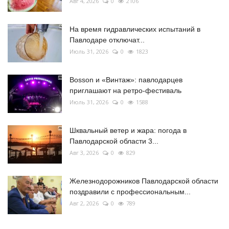
Авг 4, 2026
0
2106
На время гидравлических испытаний в
Павлодаре отключат...
Июль 31, 2026
0
1823
Bosson и «Винтаж»: павлодарцев
приглашают на ретро-фестиваль
Июль 31, 2026
0
1588
Шквальный ветер и жара: погода в
Павлодарской области 3...
Авг 3, 2026
0
829
Железнодорожников Павлодарской области
поздравили с профессиональным...
Авг 2, 2026
0
789