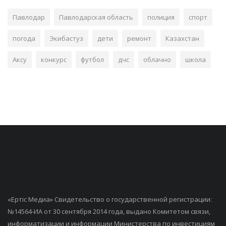
Павлодар
Павлодарская область
полиция
спорт
погода
Экибастуз
дети
ремонт
Казахстан
Аксу
конкурс
футбол
дчс
облачно
школа
«Ертiс Медиа» Свидетельство о государственной регистрации:
№14564-ИА от 30 сентября 2014 года, выдано Комитетом связи,
информатизации и информации Министерства по инвестициям