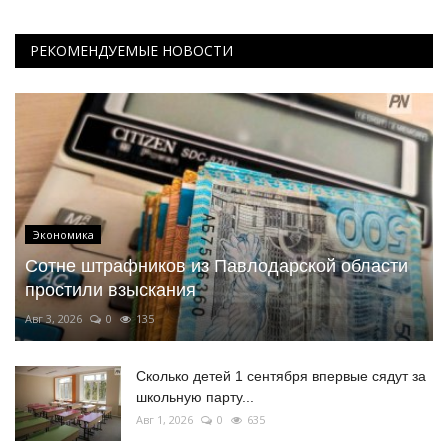
РЕКОМЕНДУЕМЫЕ НОВОСТИ
Экономика
Сотне штрафников из Павлодарской области
простили взыскания
Авг 3, 2026
0
135
Сколько детей 1 сентября впервые сядут за
школьную парту...
Авг 1, 2026
0
635