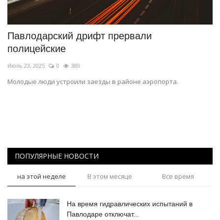
СПОРТ
Павлодарский дрифт прервали
Чек-лист
полицейские
Июль 23, 2025
0
380
РАЗВЛЕЧЕНИЯ
Молодые люди устроили заезды в районе аэропорта.
OFFICIAL
Курултай
Язык
ПОПУЛЯРНЫЕ НОВОСТИ
Қазақша
Русский
на этой неделе
В этом месяце
Все время
На время гидравлических испытаний в
Павлодаре отключат...