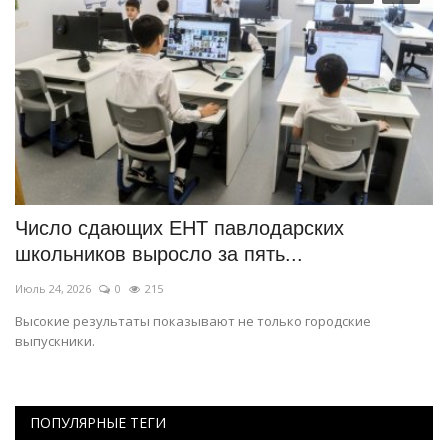
Число сдающих ЕНТ павлодарских
И
школьников выросло за пять...
к
Июль 24, 2026
0
215
Ию
Высокие результаты показывают не только городские
Жу
выпускники.
из
ПОПУЛЯРНЫЕ ТЕГИ