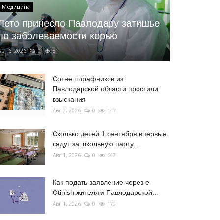
Медицина
Лето принесло Павлодару затишье
по заболеваемости корью
Авг 6, 2026
0
81
Сотне штрафников из
Павлодарской области простили
взыскания
Авг 3, 2026
0
147
Сколько детей 1 сентября впервые
сядут за школьную парту...
Авг 1, 2026
0
642
Как подать заявление через e-
Otinish жителям Павлодарской...
Авг 1, 2026
0
170