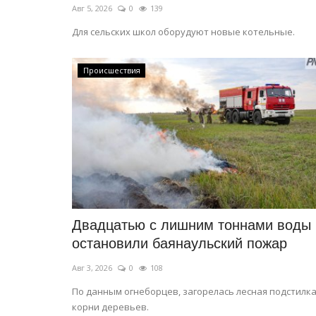
Авг 5, 2026
0
139
Для сельских школ оборудуют новые котельные.
Происшествия
Двадцатью с лишним тоннами воды
остановили баянаульский пожар
Авг 3, 2026
0
108
По данным огнеборцев, загорелась лесная подстилка
корни деревьев.