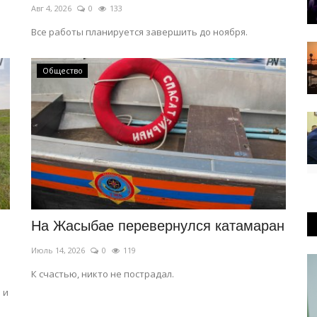
Авг 4, 2026
0
133
Все работы планируется завершить до ноября.
Общество
На Жасыбае перевернулся катамаран
Июль 14, 2026
0
119
К счастью, никто не пострадал.
 и