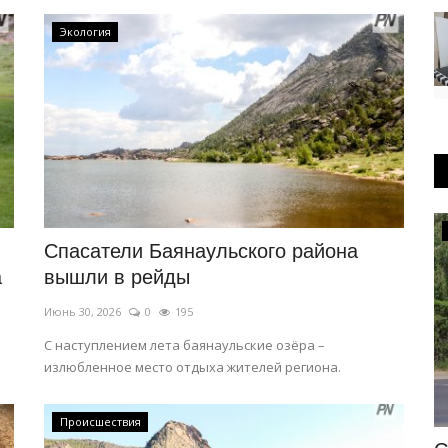
Экология
OFFICIAL
Спасатели Баянаульского района
а
вышли в рейды
Июнь 30, 2026
0
195
С наступлением лета баянаульские озёра –
излюбленное место отдыха жителей региона.
Происшествия