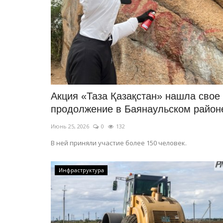
В Павлодаре можно вернуться
столетия назад за 200...
Июнь 20, 2026
2
1460
Музей под открытым небом начал свой 21-й
Акция «Таза Қазақстан» нашла свое
продолжение в Баянаульском район
Июнь 25, 2026
0
132
В ней приняли участие более 150 человек.
Инфраструктура