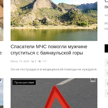
 на два
В Павлодарской области объявлено
С
штормовое предупреждение
п
Авг 3, 2026
0
242
Ав
 сезон.
Синоптики прогнозируют град и шквал.
И
н
Спасатели МЧС помогли мужчине
е
спуститься с баянаульской горы
Июнь 15, 2026
0
111
Он не пострадал и в медицинской помощи не нуждался.
Происшествия