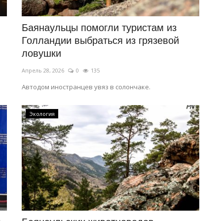
Баянаульцы помогли туристам из
Голландии выбраться из грязевой
ловушки
Апрель 28, 2026
0
135
Автодом иностранцев увяз в солончаке.
Экология