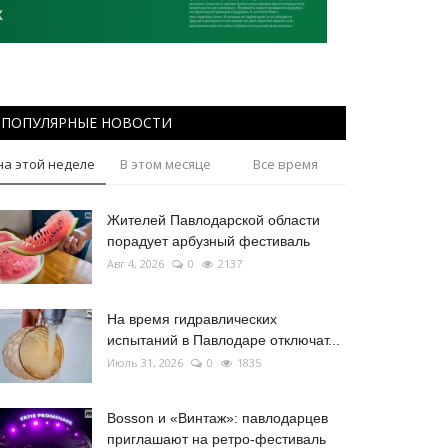
ПОПУЛЯРНЫЕ НОВОСТИ
на этой неделе
В этом месяце
Все время
Жителей Павлодарской области
порадует арбузный фестиваль
Авг 4, 2026
0
2137
На время гидравлических
испытаний в Павлодаре отключат...
Июль 31, 2026
0
1835
Bosson и «Винтаж»: павлодарцев
приглашают на ретро-фестиваль