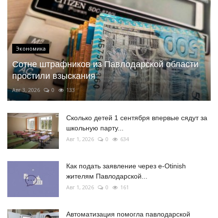
Экономика
Сотне штрафников из Павлодарской области
простили взыскания
Авг 3, 2026
0
133
Сколько детей 1 сентября впервые сядут за
школьную парту...
Авг 1, 2026
0
634
Как подать заявление через e-Otinish
жителям Павлодарской...
Авг 1, 2026
0
161
Автоматизация помогла павлодарской