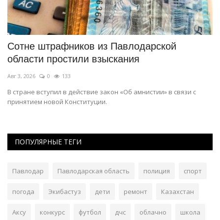
Сотне штрафников из Павлодарской
А
области простили взыскания
к
Авг 3, 2026
0
133
Ав
В стране вступил в действие закон «Об амнистии» в связи с
Дл
принятием новой Конституции.
по
ПОПУЛЯРНЫЕ ТЕГИ
Павлодар
Павлодарская область
полиция
спорт
погода
Экибастуз
дети
ремонт
Казахстан
Аксу
конкурс
футбол
дчс
облачно
школа