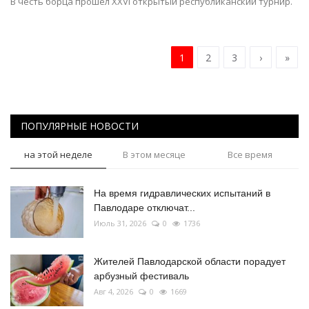
В честь борца прошел XXVI открытый республиканский турнир.
1
2
3
›
»
ПОПУЛЯРНЫЕ НОВОСТИ
на этой неделе
В этом месяце
Все время
На время гидравлических испытаний в
Павлодаре отключат...
Июль 31, 2026
0
1736
Жителей Павлодарской области порадует
арбузный фестиваль
Авг 4, 2026
0
1669