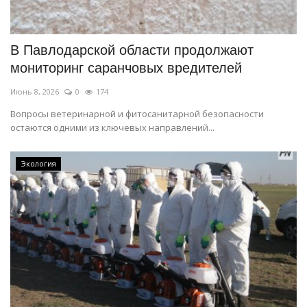
СПОРТ
В Павлодарской области продолжают
Чек-лист
мониторинг саранчовых вредителей
Июнь 8, 2026
0
174
РАЗВЛЕЧЕНИЯ
Вопросы ветеринарной и фитосанитарной безопасности
остаются одними из ключевых направлений...
OFFICIAL
Курултай
Экология
Язык
Қазақша
Русский