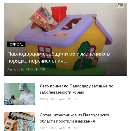
OFFICIAL
Павлодарцам сообщили об изменениях в
порядке перечисления...
Авг 7, 2026
0
100
Лето принесло Павлодару затишье по
заболеваемости корью
Авг 6, 2026
0
105
Сотне штрафников из Павлодарской
области простили взыскания
Авг 3, 2026
0
154