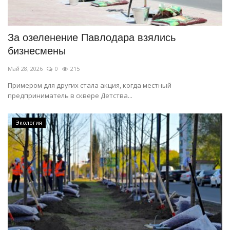
СПОРТ
За озеленение Павлодара взялись
Чек-лист
бизнесмены
Май 28, 2026
0
215
РАЗВЛЕЧЕНИЯ
Примером для других стала акция, когда местный
предприниматель в сквере Детства...
OFFICIAL
Курултай
Экология
Язык
Қазақша
Русский