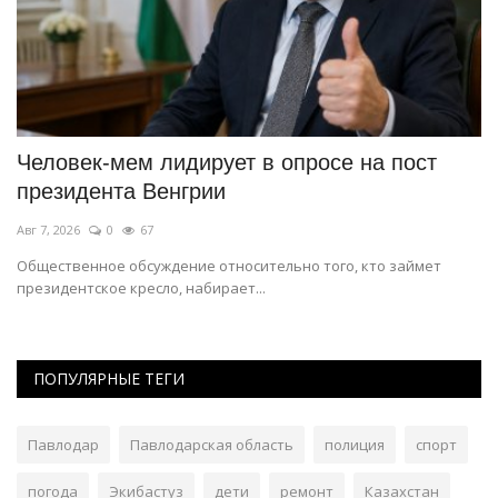
Человек-мем лидирует в опросе на пост
«
президента Венгрии
с
Авг 7, 2026
0
67
Ав
Общественное обсуждение относительно того, кто займет
О 
президентское кресло, набирает...
ви
ПОПУЛЯРНЫЕ ТЕГИ
Павлодар
Павлодарская область
полиция
спорт
погода
Экибастуз
дети
ремонт
Казахстан