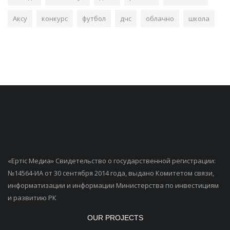
Аксу
конкурс
футбол
дчс
облачно
школа
«Ертiс Медиа» Свидетельство о государственной регистрации:
№14564-ИА от 30 сентября 2014 года, выдано Комитетом связи,
информатизации и информации Министерства по инвестициям
и развитию РК
OUR PROJECTS