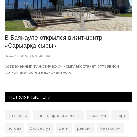
В Баянауле открылся визит-центр
Н
«Сарыарқа сыры»
П
Июль 18, 2026
0
309
Ию
Современный туристический комплекс станет отправной
Ре
точкой для гостей национального...
го
ПОПУЛЯРНЫЕ ТЕГИ
Павлодар
Павлодарская область
полиция
спорт
погода
Экибастуз
дети
ремонт
Казахстан