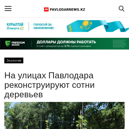
Войти
Регистрация
Главная
Экология
Обратная связь
На улицах Павлодара
ПАВЛОДАРСКАЯ ОБЛАСТЬ
реконструируют сотни
деревьев
КАЗАХСТАН
МИР
СПЕЦПРОЕКТЫ