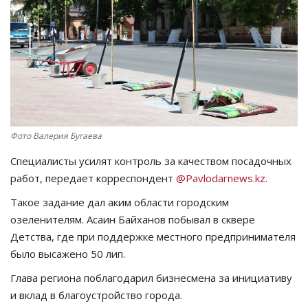
СПОРТ
Чек-лист
РАЗВЛЕЧЕНИЯ
OFFICIAL
Фото Валерия Бугаева
Специалисты усилят контроль за качеством посадочных
Курултай
работ, передает корреспондент
@Pavlodarnews.kz.
Язык
Такое задание дал аким области городским
озеленителям. Асаин Байханов побывал в сквере
Қазақша
Русский
Детства, где при поддержке местного предпринимателя
было высажено 50 лип.
Глава региона поблагодарил бизнесмена за инициативу
и вклад в благоустройство города.