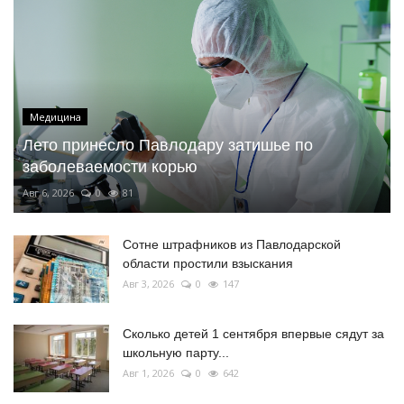
Медицина
Лето принесло Павлодару затишье по
заболеваемости корью
Авг 6, 2026
0
81
Сотне штрафников из Павлодарской
области простили взыскания
Авг 3, 2026
0
147
Сколько детей 1 сентября впервые сядут за
школьную парту...
Авг 1, 2026
0
642