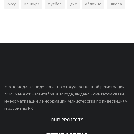
Аксу
конкурс
футбол
дчс
облачно
школа
«Ертiс Медиа» Свидетельство о государственной регистрации:
№14564-ИА от 30 сентября 2014 года, выдано Комитетом связи,
информатизации и информации Министерства по инвестициям
и развитию РК
OUR PROJECTS