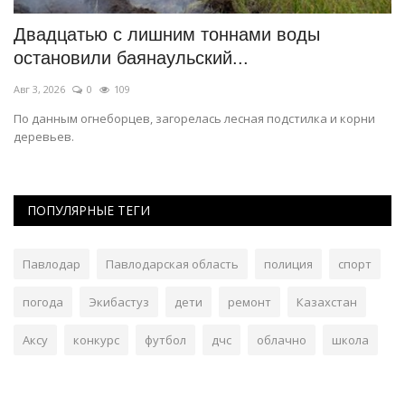
Двадцатью с лишним тоннами воды
С
остановили баянаульский...
т
Авг 3, 2026
0
109
Ию
о
По данным огнеборцев, загорелась лесная подстилка и корни
Эт
деревьев.
ПОПУЛЯРНЫЕ ТЕГИ
Павлодар
Павлодарская область
полиция
спорт
погода
Экибастуз
дети
ремонт
Казахстан
Аксу
конкурс
футбол
дчс
облачно
школа