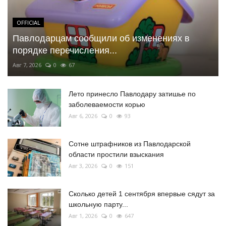
OFFICIAL
Павлодарцам сообщили об изменениях в
порядке перечисления...
Авг 7, 2026
0
67
Лето принесло Павлодару затишье по
заболеваемости корью
Авг 6, 2026
0
93
Сотне штрафников из Павлодарской
области простили взыскания
Авг 3, 2026
0
151
Сколько детей 1 сентября впервые сядут за
школьную парту...
Авг 1, 2026
0
647