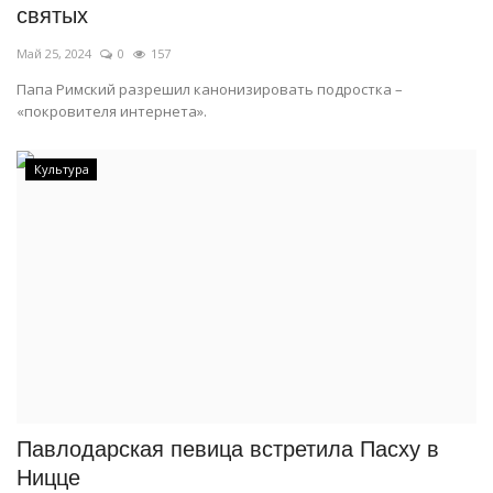
святых
Май 25, 2024
0
157
Папа Римский разрешил канонизировать подростка –
«покровителя интернета».
Культура
Павлодарская певица встретила Пасху в
Ницце