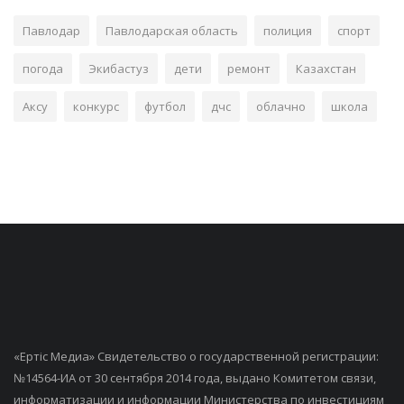
Павлодар
Павлодарская область
полиция
спорт
погода
Экибастуз
дети
ремонт
Казахстан
Аксу
конкурс
футбол
дчс
облачно
школа
«Ертiс Медиа» Свидетельство о государственной регистрации:
№14564-ИА от 30 сентября 2014 года, выдано Комитетом связи,
информатизации и информации Министерства по инвестициям