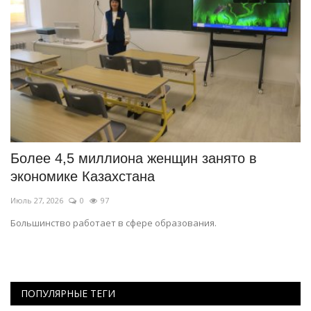
и
Более 4,5 миллиона женщин занято в
Д
экономике Казахстана
п
Июль 27, 2026
0
97
Ию
Большинство работает в сфере образования.
Эф
ПОПУЛЯРНЫЕ ТЕГИ