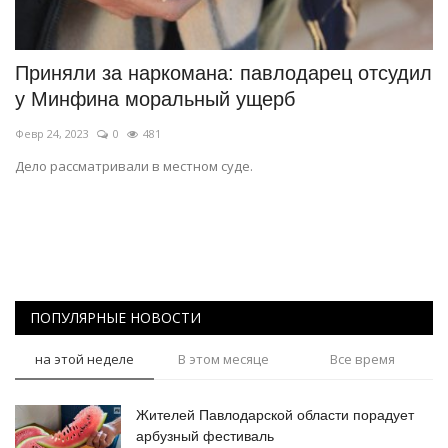
СПОРТ
Приняли за наркомана: павлодарец отсудил
Чек-лист
у Минфина моральный ущерб
Февр 24, 2023
0
481
РАЗВЛЕЧЕНИЯ
Дело рассматривали в местном суде.
OFFICIAL
Курултай
Язык
ПОПУЛЯРНЫЕ НОВОСТИ
Қазақша
Русский
на этой неделе
В этом месяце
Все время
Жителей Павлодарской области порадует
арбузный фестиваль