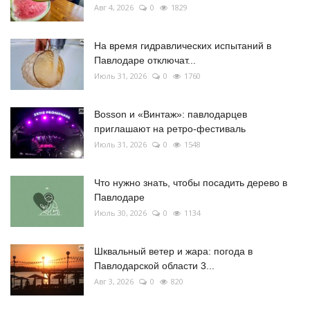
Авг 4, 2026
0
1829
На время гидравлических испытаний в
Павлодаре отключат...
Июль 31, 2026
0
1760
Bosson и «Винтаж»: павлодарцев
приглашают на ретро-фестиваль
Июль 31, 2026
0
1548
Что нужно знать, чтобы посадить дерево в
Павлодаре
Июль 30, 2026
0
1134
Шквальный ветер и жара: погода в
Павлодарской области 3...
Авг 3, 2026
0
820