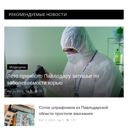
РЕКОМЕНДУЕМЫЕ НОВОСТИ
Медицина
Лето принесло Павлодару затишье по
заболеваемости корью
Авг 6, 2026
0
39
Сотне штрафников из Павлодарской
области простили взыскания
Авг 3, 2026
0
135