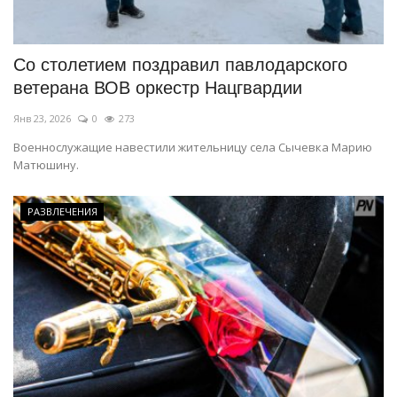
СПОРТ
Со столетием поздравил павлодарского
Чек-лист
ветерана ВОВ оркестр Нацгвардии
Янв 23, 2026
0
273
РАЗВЛЕЧЕНИЯ
Военнослужащие навестили жительницу села Сычевка Марию
Матюшину.
OFFICIAL
Курултай
РАЗВЛЕЧЕНИЯ
Язык
Қазақша
Русский