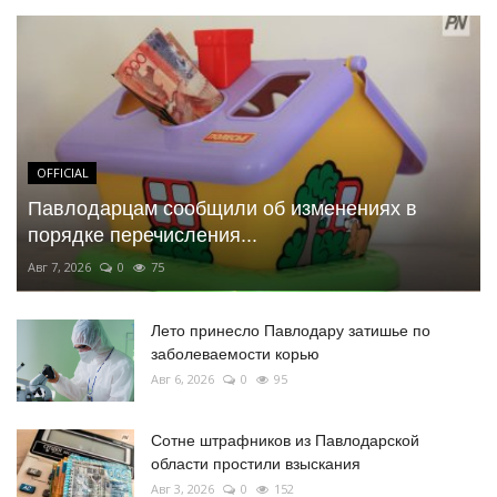
OFFICIAL
Павлодарцам сообщили об изменениях в
порядке перечисления...
Авг 7, 2026
0
75
Лето принесло Павлодару затишье по
заболеваемости корью
Авг 6, 2026
0
95
Сотне штрафников из Павлодарской
области простили взыскания
Авг 3, 2026
0
152