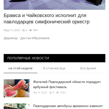
Брамса и Чайковского исполнит для
павлодарцев симфонический оркестр
Март 5, 2023
0
384
Дирижер - Дастан Ибрагимов.
ПОПУЛЯРНЫЕ НОВОСТИ
на этой неделе
В этом месяце
Все время
Жителей Павлодарской области порадует
арбузный фестиваль
Авг 4, 2026
0
2305
Павлодарские автобусы временно изменят