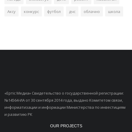
Аксу
конкурс
футбол
дчс
облачно
школа
«Ертiс Медиа» Свидетельство о государственной регистрации:
№14564-ИА от 30 сентября 2014 года, выдано Комитетом связи,
информатизации и информации Министерства по инвестициям
и развитию РК
OUR PROJECTS