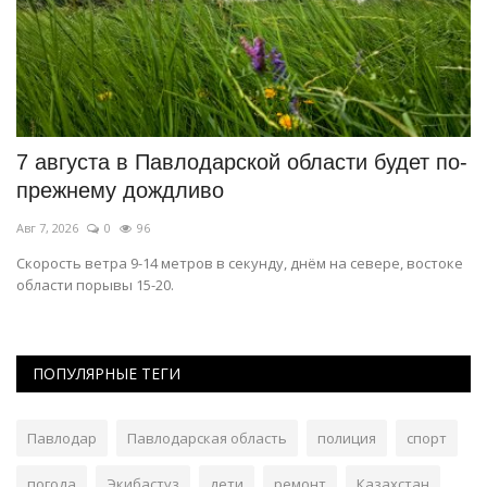
7 августа в Павлодарской области будет по-
М
прежнему дождливо
п
Авг 7, 2026
0
96
Ав
Скорость ветра 9-14 метров в секунду, днём на севере, востоке
Ст
области порывы 15-20.
ПОПУЛЯРНЫЕ ТЕГИ
Павлодар
Павлодарская область
полиция
спорт
погода
Экибастуз
дети
ремонт
Казахстан