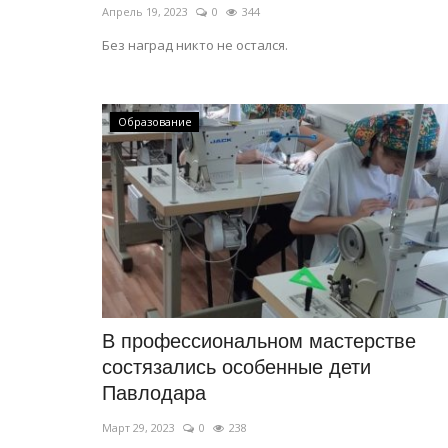
Апрель 19, 2023
0
344
Без наград никто не остался.
Образование
В профессиональном мастерстве
состязались особенные дети
Павлодара
Март 29, 2023
0
238