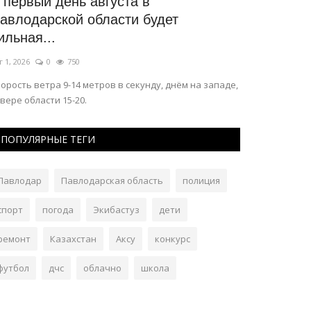
 первый день августа в
Выставку-
авлодарской области будет
Поликарпо
ильная...
Июль 29, 2026
г 1, 2026
0
750
В экспозицию в
орость ветра 9-14 метров в секунду, днём на западе,
вере области 15-20.
ПОПУЛЯРНЫЕ ТЕГИ
Павлодар
Павлодарская область
полиция
спорт
погода
Экибастуз
дети
ремонт
Казахстан
Аксу
конкурс
футбол
дчс
облачно
школа