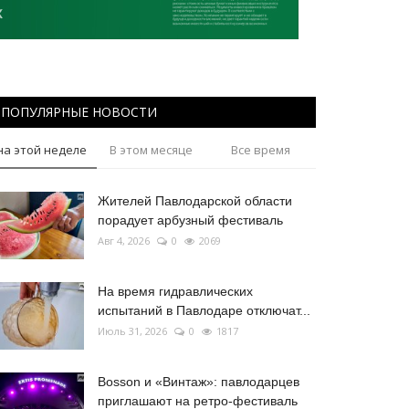
ПОПУЛЯРНЫЕ НОВОСТИ
на этой неделе
В этом месяце
Все время
Жителей Павлодарской области
порадует арбузный фестиваль
Авг 4, 2026
0
2069
На время гидравлических
испытаний в Павлодаре отключат...
Июль 31, 2026
0
1817
Bosson и «Винтаж»: павлодарцев
приглашают на ретро-фестиваль