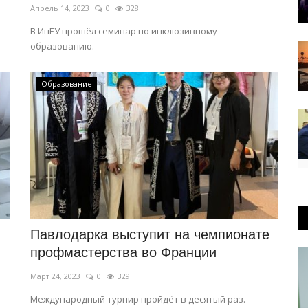
Апрель 14, 2023
0
328
В ИнЕУ прошёл семинар по инклюзивному
образованию.
Образование
Павлодарка выступит на чемпионате
профмастерства во Франции
Март 24, 2023
0
329
Международный турнир пройдёт в десятый раз.