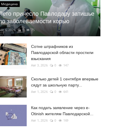
Медицина
Лето принесло Павлодару затишье
по заболеваемости корью
Авг 6, 2026
0
75
Сотне штрафников из
Павлодарской области простили
взыскания
Авг 3, 2026
0
147
Сколько детей 1 сентября впервые
сядут за школьную парту...
Авг 1, 2026
0
641
Как подать заявление через e-
Otinish жителям Павлодарской...
Авг 1, 2026
0
169