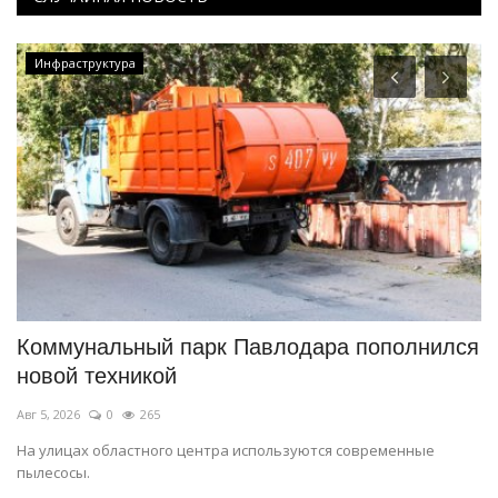
Инфраструктура
я
Коммунальный парк Павлодара пополнился
В
новой техникой
о
Авг 5, 2026
0
265
Ав
На улицах областного центра используются современные
К 
пылесосы.
пр