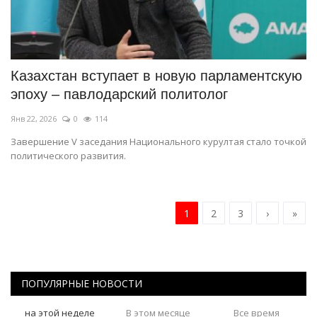
Казахстан вступает в новую парламентскую
эпоху – павлодарский политолог
Янв 22, 2026
0
114
Завершение V заседания Национального курултая стало точкой
политического развития.
1
2
3
›
»
ПОПУЛЯРНЫЕ НОВОСТИ
на этой неделе
В этом месяце
Все время