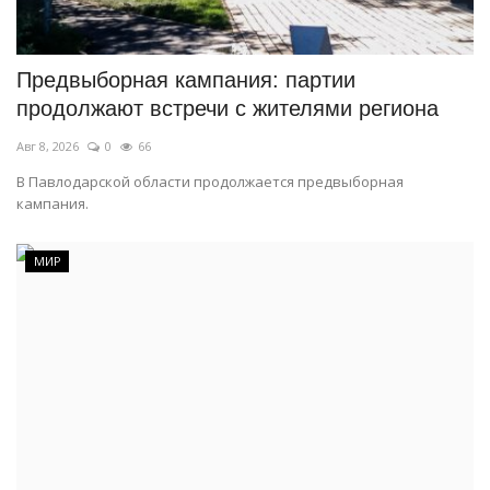
СПОРТ
Предвыборная кампания: партии
Чек-лист
продолжают встречи с жителями региона
Авг 8, 2026
0
66
РАЗВЛЕЧЕНИЯ
В Павлодарской области продолжается предвыборная
кампания.
OFFICIAL
Курултай
МИР
Язык
Қазақша
Русский