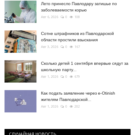
Лето принесло Павлодару затишье по
заболеваемости корью
Авг 6, 2026
0
108
Сотне штрафников из Павлодарской
области простили взыскания
Авг 3, 2026
0
167
Сколько детей 1 сентября впервые сядут за
школьную парту...
Авг 1, 2026
0
679
Как подать заявление через e-Otinish
жителям Павлодарской...
Авг 1, 2026
0
202
СЛУЧАЙНАЯ НОВОСТЬ