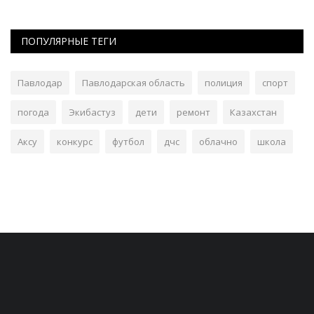
ПОПУЛЯРНЫЕ ТЕГИ
Павлодар
Павлодарская область
полиция
спорт
погода
Экибастуз
дети
ремонт
Казахстан
Аксу
конкурс
футбол
дчс
облачно
школа