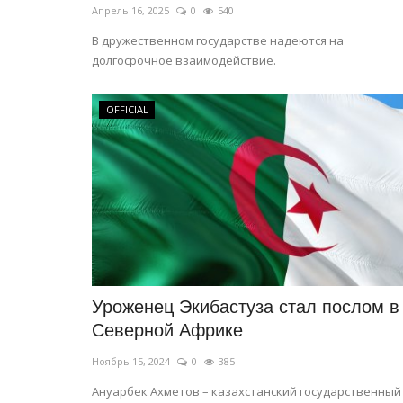
Апрель 16, 2025
0
540
В дружественном государстве надеются на
долгосрочное взаимодействие.
OFFICIAL
Уроженец Экибастуза стал послом в
Северной Африке
Ноябрь 15, 2024
0
385
Ануарбек Ахметов – казахстанский государственный