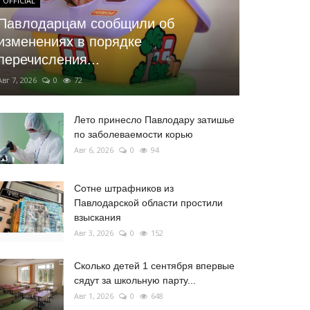
OFFICIAL
Павлодарцам сообщили об
изменениях в порядке
перечисления...
Авг 7, 2026
0
72
Лето принесло Павлодару затишье
по заболеваемости корью
Авг 6, 2026
0
94
Сотне штрафников из
Павлодарской области простили
взыскания
Авг 3, 2026
0
152
Сколько детей 1 сентября впервые
сядут за школьную парту...
Авг 1, 2026
0
648