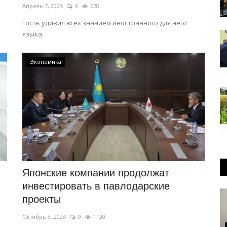
Апрель 7, 2025
0
678
Гость удивил всех знанием иностранного для него
языка.
Экономика
Японские компании продолжат
инвестировать в павлодарские
проекты
Октябрь 3, 2024
0
1120