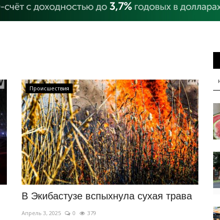
Происшествия
В Экибастузе вспыхнула сухая трава
Апрель 3, 2025
0
379