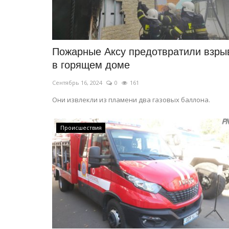
Павлодарский эксперт о муше
дарение одежды сохранилось.
Март 20, 2026
0
1913
Каждый такой рубеж воспринимается как в
Пожарные Аксу предотвратили взры
перемен и жизненных испытаний.
в горящем доме
Сентябрь 16, 2024
0
161
Они извлекли из пламени два газовых баллона.
Происшествия