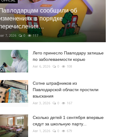
OFFICIAL
Павлодарцам сообщили об
изменениях в порядке
перечисления...
Авг 7, 2026
0
117
Лето принесло Павлодару затишье
по заболеваемости корью
Авг 6, 2026
0
108
Сотне штрафников из
Павлодарской области простили
взыскания
Авг 3, 2026
0
167
Сколько детей 1 сентября впервые
сядут за школьную парту...
Авг 1, 2026
0
679