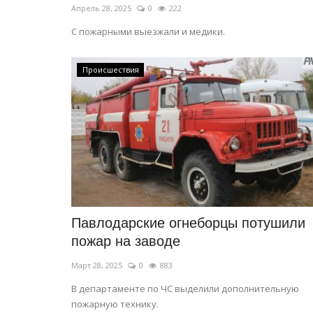
Апрель 28, 2025
0
222
С пожарными выезжали и медики.
Происшествия
Павлодарские огнеборцы потушили
пожар на заводе
Март 28, 2025
0
883
В департаменте по ЧС выделили дополнительную
пожарную технику.