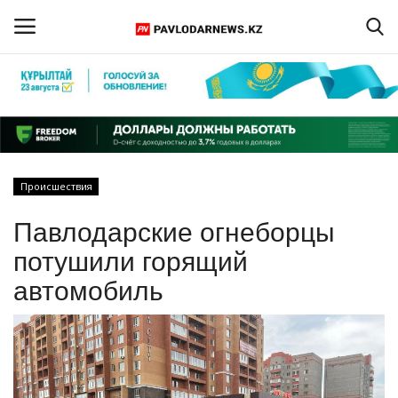
Войти
Регистрация
Главная
Происшествия
Обратная связь
Павлодарские огнеборцы
ПАВЛОДАРСКАЯ ОБЛАСТЬ
потушили горящий
автомобиль
КАЗАХСТАН
МИР
СПЕЦПРОЕКТЫ