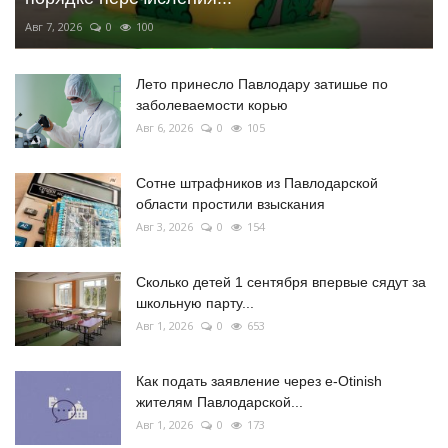
Авг 7, 2026
0
100
Лето принесло Павлодару затишье по
заболеваемости корью
Авг 6, 2026
0
105
Сотне штрафников из Павлодарской
области простили взыскания
Авг 3, 2026
0
154
Сколько детей 1 сентября впервые сядут за
школьную парту...
Авг 1, 2026
0
653
Как подать заявление через e-Otinish
жителям Павлодарской...
Авг 1, 2026
0
173