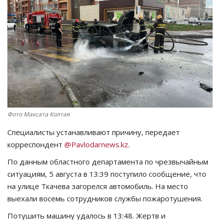
СПОРТ
Чек-лист
РАЗВЛЕЧЕНИЯ
OFFICIAL
Фото Максата Колтая
Курултай
Специалисты устанавливают причину, передает
Язык
корреспондент
@Pavlodarnews.kz
.
Қазақша
Русский
По данным областного департамента по чрезвычайным
ситуациям, 5 августа в 13:39 поступило сообщение, что
на улице Ткачева загорелся автомобиль. На место
выехали восемь сотрудников службы пожаротушения.
Потушить машину удалось в 13:48. Жертв и