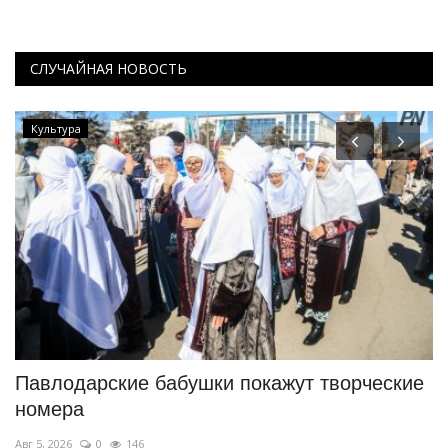
СЛУЧАЙНАЯ НОВОСТЬ
Культура
Павлодарские бабушки покажут творческие
П
номера
т
Авг 5, 2026
0
146
Ав