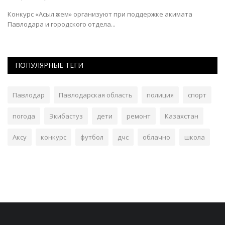
Конкурс «Асыл әжем» организуют при поддержке акимата
Им
Павлодара и городского отдела...
ПОПУЛЯРНЫЕ ТЕГИ
Павлодар
Павлодарская область
полиция
спорт
погода
Экибастуз
дети
ремонт
Казахстан
Аксу
конкурс
футбол
дчс
облачно
школа